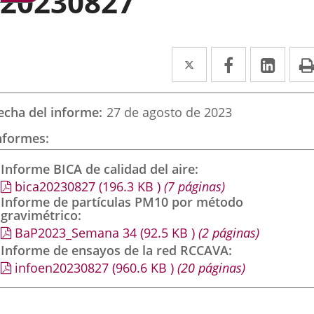
20230827
Twitter
Enlace
Facebook
Enlace
Link
Enla
a
a
a
una
una
una
echa del informe
27 de agosto de 2023
aplicación
aplicación
aplic
nformes
externa.
externa.
exte
Informe BICA de calidad del aire
bica20230827
(196.3
KB
)
(7 páginas)
Informe de partículas PM10 por método
gravimétrico
BaP2023_Semana 34
(92.5
KB
)
(2 páginas)
Informe de ensayos de la red RCCAVA
infoen20230827
(960.6
KB
)
(20 páginas)