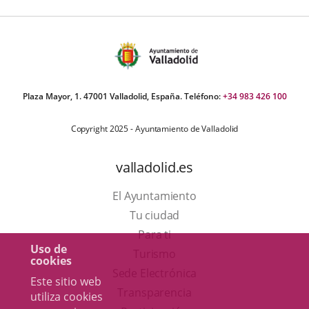
Plaza Mayor, 1. 47001 Valladolid, España. Teléfono:
+34 983 426 100
Copyright 2025 - Ayuntamiento de Valladolid
valladolid.es
El Ayuntamiento
Tu ciudad
Para ti
Uso de
Este
Turismo
cookies
enlace
Enlace
Sede Electrónica
Este sitio web
se
a
Transparencia
utiliza cookies