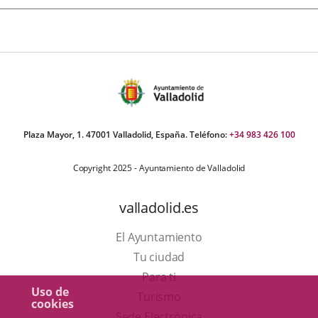
Plaza Mayor, 1. 47001 Valladolid, España. Teléfono:
+34 983 426 100
Copyright 2025 - Ayuntamiento de Valladolid
valladolid.es
El Ayuntamiento
Tu ciudad
Para ti
Uso de
Este
Turismo
cookies
enlace
Enlace
Sede Electrónica