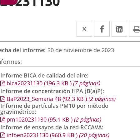
20231130
Twitter
Enlace
Facebook
Enlace
Link
Enla
a
a
a
una
una
una
echa del informe
30 de noviembre de 2023
aplicación
aplicación
aplic
nformes
externa.
externa.
exte
Informe BICA de calidad del aire
bica20231130
(196.3
KB
)
(7 páginas)
Informe de concentración HPA (B(a)P)
BaP2023_Semana 48
(92.3
KB
)
(2 páginas)
Informe de partículas PM10 por método
gravimétrico
pm1020231130
(95.1
KB
)
(2 páginas)
Informe de ensayos de la red RCCAVA
infoen20231130
(960.9
KB
)
(20 páginas)