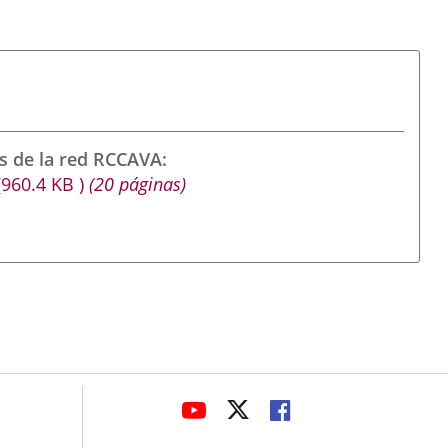
s de la red RCCAVA
(960.4
KB
)
(20 páginas)
avaHeaderSocial
ENLACE
ENLACE
ENLACE
A
A
A