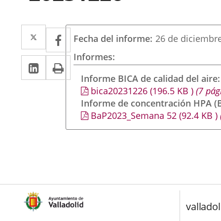
Twitter
Enlace
Facebook
Enlace
Fecha del informe
26 de diciembr
a
a
Informes
LinkedIn
Enlace
Imprimir
una
una
a
Informe BICA de calidad del aire
aplicación
aplicación
bica20231226
(196.5
KB
)
(7 pág
una
externa.
externa.
Informe de concentración HPA (B
aplicación
BaP2023_Semana 52
(92.4
KB
)
externa.
valladol