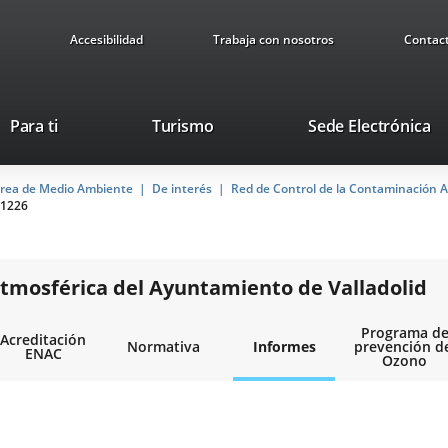
Accesibilidad
Trabaja con nosotros
Contac
Este
En
Para ti
Turismo
Sede Electrónica
enlace
a
se
u
rea de Medio Ambiente
De interés
abrirá
Red de Control de la Contaminación A
ap
1226
en
ex
una
ventana
nueva.
tmosférica del Ayuntamiento de Valladolid
Programa d
Acreditación
Normativa
Informes
prevención d
ENAC
Ozono