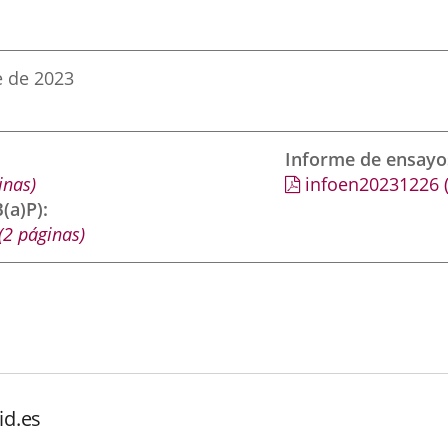
e de 2023
Informe de ensayo
inas)
infoen20231226
(a)P)
(2 páginas)
id.es