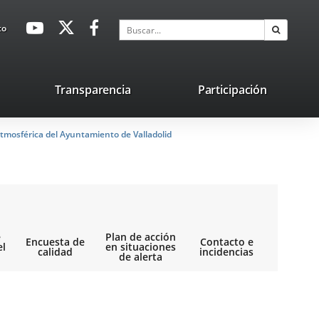
avaHeaderSocial
Enlace
Enlace
Enlace
Buscar
to
Buscar
a
a
a
una
una
una
aplicación
aplicación
aplicación
lace
Transparencia
Participación
externa.
externa.
externa.
na
tmosférica del Ayuntamiento de Valladolid
licación
terna.
e
Plan de acción
Encuesta de
Contacto e
el
en situaciones
calidad
incidencias
de alerta