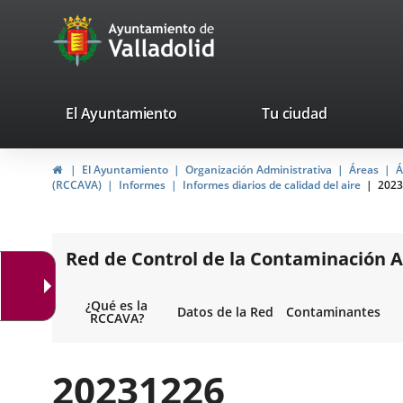
Portal
Saltar al contenido
avaTop
Web
del
Ayuntamiento
valladolid.es
El Ayuntamiento
Tu ciudad
de
Inicio
El Ayuntamiento
Organización Administrativa
Áreas
Á
Valladolid
(RCCAVA)
Informes
Informes diarios de calidad del aire
2023
Red de Control de la Contaminación A
¿Qué es la
Datos de la Red
Contaminantes
RCCAVA?
20231226