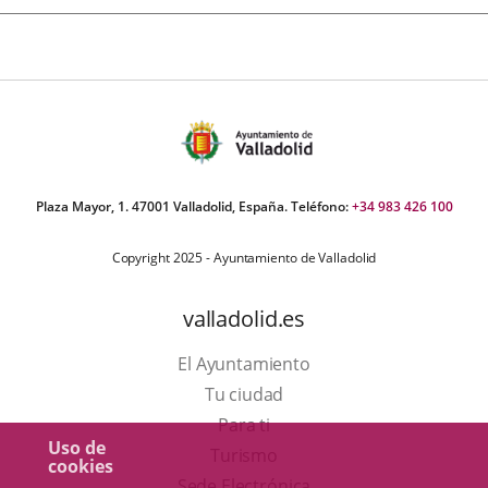
Plaza Mayor, 1. 47001 Valladolid, España. Teléfono:
+34 983 426 100
Copyright 2025 - Ayuntamiento de Valladolid
valladolid.es
El Ayuntamiento
Tu ciudad
Para ti
Uso de
Este
Turismo
cookies
enlace
Enlace
Sede Electrónica