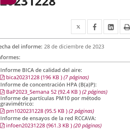
20231228
Twitter
Enlace
Facebook
Enlace
Link
Enla
a
a
a
una
una
una
echa del informe
28 de diciembre de 2023
aplicación
aplicación
aplic
nformes
externa.
externa.
exte
Informe BICA de calidad del aire
bica20231228
(196
KB
)
(7 páginas)
Informe de concentración HPA (B(a)P)
BaP2023_Semana 52
(92.4
KB
)
(2 páginas)
Informe de partículas PM10 por método
gravimétrico
pm1020231228
(95.5
KB
)
(2 páginas)
Informe de ensayos de la red RCCAVA
infoen20231228
(961.3
KB
)
(20 páginas)