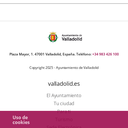
Plaza Mayor, 1. 47001 Valladolid, España. Teléfono:
+34 983 426 100
Copyright 2025 - Ayuntamiento de Valladolid
valladolid.es
El Ayuntamiento
Tu ciudad
Para ti
Uso de
Este
Turismo
cookies
enlace
Enlace
Sede Electrónica