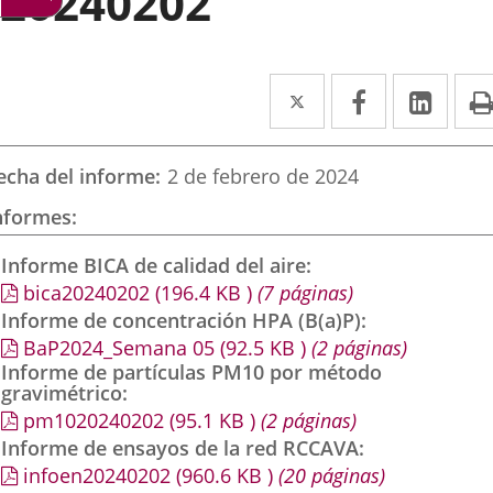
20240202
Twitter
Enlace
Facebook
Enlace
Link
Enla
a
a
a
una
una
una
echa del informe
2 de febrero de 2024
aplicación
aplicación
aplic
nformes
externa.
externa.
exte
Informe BICA de calidad del aire
bica20240202
(196.4
KB
)
(7 páginas)
Informe de concentración HPA (B(a)P)
BaP2024_Semana 05
(92.5
KB
)
(2 páginas)
Informe de partículas PM10 por método
gravimétrico
pm1020240202
(95.1
KB
)
(2 páginas)
Informe de ensayos de la red RCCAVA
infoen20240202
(960.6
KB
)
(20 páginas)