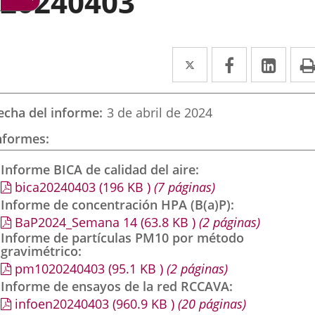
20240403
Twitter
Enlace
Facebook
Enlace
Link
Enla
a
a
a
una
una
una
echa del informe
3 de abril de 2024
aplicación
aplicación
aplic
nformes
externa.
externa.
exte
Informe BICA de calidad del aire
bica20240403
(196
KB
)
(7 páginas)
Informe de concentración HPA (B(a)P)
BaP2024_Semana 14
(63.8
KB
)
(2 páginas)
Informe de partículas PM10 por método
gravimétrico
pm1020240403
(95.1
KB
)
(2 páginas)
Informe de ensayos de la red RCCAVA
infoen20240403
(960.9
KB
)
(20 páginas)