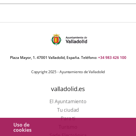
Plaza Mayor, 1. 47001 Valladolid, España. Teléfono:
+34 983 426 100
Copyright 2025 - Ayuntamiento de Valladolid
valladolid.es
El Ayuntamiento
Tu ciudad
Para ti
Uso de
Este
Turismo
cookies
enlace
Enlace
Sede Electrónica