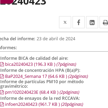
20240423
Twitter
Enlace
Facebook
Enlace
Link
Enla
a
a
a
una
una
una
echa del informe
23 de abril de 2024
aplicación
aplicación
aplic
nformes
externa.
externa.
exte
Informe BICA de calidad del aire
bica20240423
(196.3
KB
)
(7páginas)
Informe de concentración HPA (B(a)P)
BaP2024_Semana 17
(64.6
KB
)
(2páginas)
Informe de partículas PM10 por método
gravimétrico
pm1020240423E
(68.4
KB
)
(2páginas)
Informe de ensayos de la red RCCAVA
infoen20240423
(961.7
KB
)
(20páginas)