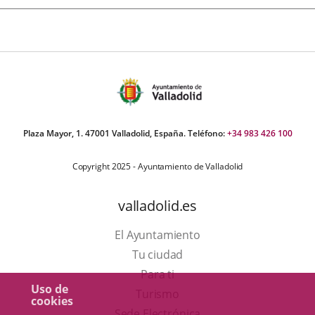
Plaza Mayor, 1. 47001 Valladolid, España. Teléfono:
+34 983 426 100
Copyright 2025 - Ayuntamiento de Valladolid
valladolid.es
El Ayuntamiento
Tu ciudad
Para ti
Uso de
Este
Turismo
cookies
enlace
Enlace
Sede Electrónica