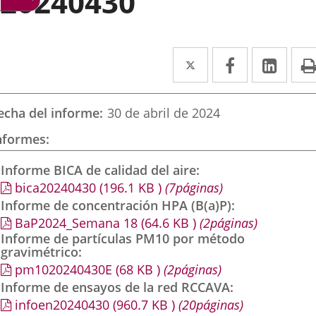
20240430
Twitter
Enlace
Facebook
Enlace
Link
Enla
a
a
a
una
una
una
echa del informe
30 de abril de 2024
aplicación
aplicación
aplic
nformes
externa.
externa.
exte
Informe BICA de calidad del aire
bica20240430
(196.1
KB
)
(7páginas)
Informe de concentración HPA (B(a)P)
BaP2024_Semana 18
(64.6
KB
)
(2páginas)
Informe de partículas PM10 por método
gravimétrico
pm1020240430E
(68
KB
)
(2páginas)
Informe de ensayos de la red RCCAVA
infoen20240430
(960.7
KB
)
(20páginas)