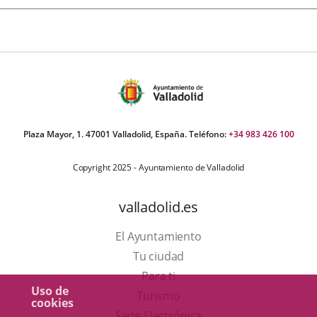
Plaza Mayor, 1. 47001 Valladolid, España. Teléfono:
+34 983 426 100
Copyright 2025 - Ayuntamiento de Valladolid
valladolid.es
El Ayuntamiento
Tu ciudad
Para ti
Uso de
Este
Turismo
cookies
enlace
Enlace
Sede Electrónica