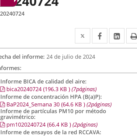
20240724
20240724
Twitter
Enlace
Facebook
Enlace
Link
Enla
a
a
a
una
una
una
echa del informe
24 de julio de 2024
aplicación
aplicación
aplic
nformes
externa.
externa.
exte
Informe BICA de calidad del aire
bica20240724
(196.3
KB
)
(7páginas)
Informe de concentración HPA (B(a)P)
BaP2024_Semana 30
(64.6
KB
)
(2páginas)
Informe de partículas PM10 por método
gravimétrico
pm1020240724
(66.4
KB
)
(2páginas)
Informe de ensayos de la red RCCAVA