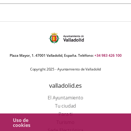
Plaza Mayor, 1. 47001 Valladolid, España. Teléfono:
+34 983 426 100
Copyright 2025 - Ayuntamiento de Valladolid
valladolid.es
El Ayuntamiento
Tu ciudad
Para ti
Uso de
Este
Turismo
cookies
enlace
Enlace
Sede Electrónica