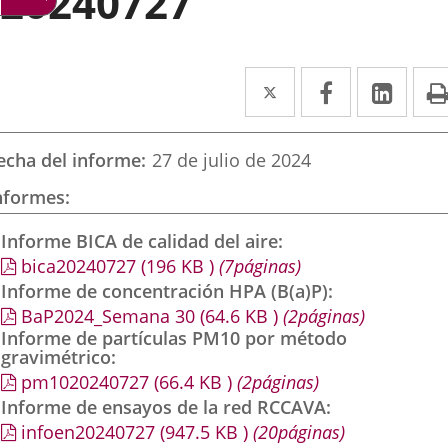
20240727
Twitter
Enlace
Facebook
Enlace
Link
Enla
a
a
a
una
una
una
echa del informe
27 de julio de 2024
aplicación
aplicación
aplic
nformes
externa.
externa.
exte
Informe BICA de calidad del aire
bica20240727
(196
KB
)
(7páginas)
Informe de concentración HPA (B(a)P)
BaP2024_Semana 30
(64.6
KB
)
(2páginas)
Informe de partículas PM10 por método
gravimétrico
pm1020240727
(66.4
KB
)
(2páginas)
Informe de ensayos de la red RCCAVA
infoen20240727
(947.5
KB
)
(20páginas)