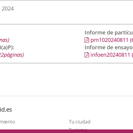
e 2024
Informe de partíc
nas)
pm1020240811
(
(a)P)
Informe de ensayo
(2páginas)
infoen20240811
id.es
amiento
Tu ciudad
Este
Turismo