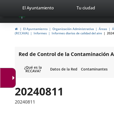
Portal
Saltar al contenido
valladolid.es
El Ayuntamiento
Tu ciudad
avaTop
Web
del
Inicio
El Ayuntamiento
Organización Administrativa
Áreas
Á
Ayuntamiento
(RCCAVA)
Informes
Informes diarios de calidad del aire
2024
de
Valladolid
Red de Control de la Contaminación A
¿Qué es la
Datos de la Red
Contaminantes
RCCAVA?
20240811
20240811