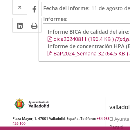
Twitter
Enlace
Facebook
Enlace
Fecha del informe
11 de agosto d
a
a
Informes
LinkedIn
Enlace
Imprimir
una
una
a
Informe BICA de calidad del aire
aplicación
aplicación
bica20240811
(196.4
KB
)
(7pági
una
externa.
externa.
Informe de concentración HPA (B
aplicación
BaP2024_Semana 32
(64.5
KB
)
externa.
valladol
El Ayunt
Plaza Mayor, 1. 47001 Valladolid, España. Teléfono:
+34 983
426 100
Para ti