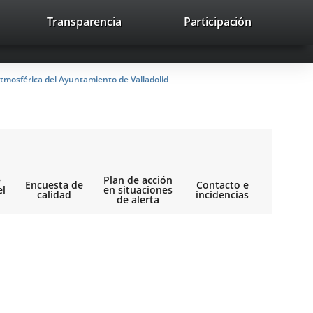
lace
Transparencia
Participación
avaHeaderSocial
Enlace
Enlace
Enlace
Buscar
to
Buscar
a
a
a
a
una
una
una
icación
aplicación
aplicación
aplicación
tmosférica del Ayuntamiento de Valladolid
erna.
externa.
externa.
externa.
e
Plan de acción
Encuesta de
Contacto e
el
en situaciones
calidad
incidencias
de alerta