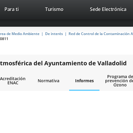
Este
En
Para ti
Turismo
Sede Electrónica
Accesibilidad
Trabaja con nosotros
Contac
enlace
a
se
un
abrirá
apl
rea de Medio Ambiente
De interés
Red de Control de la Contaminación A
en
ext
0811
una
ventana
nueva.
tmosférica del Ayuntamiento de Valladolid
Programa d
Acreditación
Normativa
Informes
prevención d
ENAC
Ozono