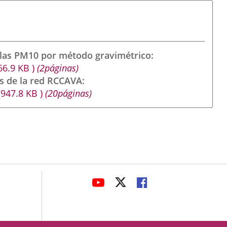
ulas PM10 por método gravimétrico
66.9
KB
)
(2páginas)
s de la red RCCAVA
(947.8
KB
)
(20páginas)
avaHeaderSocial
ENLACE
ENLACE
ENLACE
A
A
A
UNA
UNA
UNA
APLICACIÓN
APLICACIÓN
APLICACIÓN