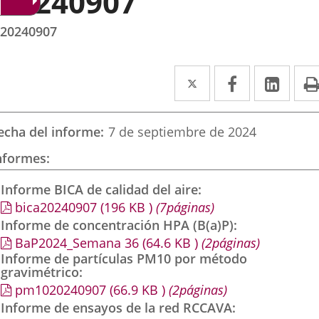
20240907
20240907
Twitter
Enlace
Facebook
Enlace
Link
Enla
a
a
a
una
una
una
echa del informe
7 de septiembre de 2024
aplicación
aplicación
aplic
nformes
externa.
externa.
exte
Informe BICA de calidad del aire
bica20240907
(196
KB
)
(7páginas)
Informe de concentración HPA (B(a)P)
BaP2024_Semana 36
(64.6
KB
)
(2páginas)
Informe de partículas PM10 por método
gravimétrico
pm1020240907
(66.9
KB
)
(2páginas)
Informe de ensayos de la red RCCAVA