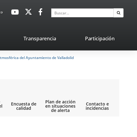
avaHeaderSocial
Enlace
Enlace
Enlace
Buscar
to
Buscar
a
a
a
una
una
una
aplicación
aplicación
aplicación
lace
Transparencia
Participación
externa.
externa.
externa.
na
tmosférica del Ayuntamiento de Valladolid
licación
terna.
e
Plan de acción
Encuesta de
Contacto e
el
en situaciones
calidad
incidencias
de alerta