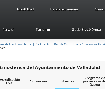
Accesibilidad
Trabaja con nosotros
Contac
Este
En
Para ti
Turismo
Sede Electrónica
enlace
a
se
u
rea de Medio Ambiente
De interés
abrirá
Red de Control de la Contaminación A
ap
0924
en
ex
una
ventana
nueva.
tmosférica del Ayuntamiento de Valladolid
Programa d
Acreditación
Normativa
Informes
prevención d
ENAC
Ozono