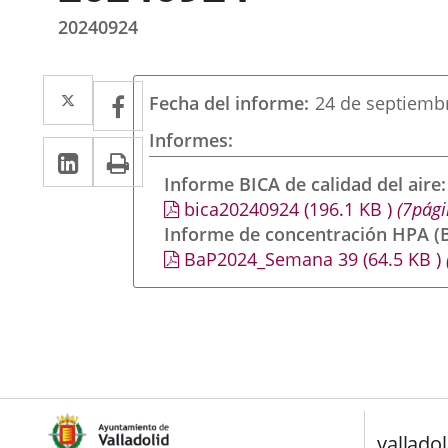
20240924
Twitter
Enlace
Facebook
Enlace
Fecha del informe
24 de septiemb
a
a
Informes
LinkedIn
Enlace
Imprimir
una
una
a
Informe BICA de calidad del aire
aplicación
aplicación
bica20240924
(196.1
KB
)
(7pági
una
externa.
externa.
Informe de concentración HPA (B
aplicación
BaP2024_Semana 39
(64.5
KB
)
externa.
valladol