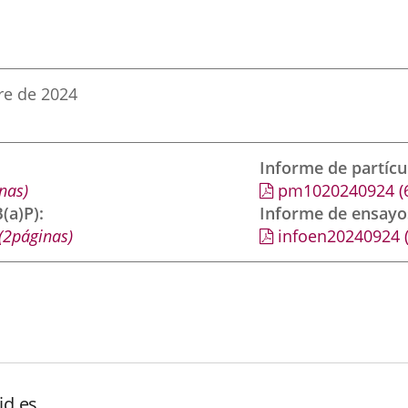
re de 2024
Informe de partíc
nas)
pm1020240924
(
(a)P)
Informe de ensayo
(2páginas)
infoen20240924
id.es