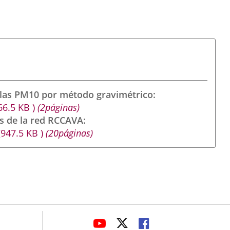
ulas PM10 por método gravimétrico
66.5
KB
)
(2páginas)
s de la red RCCAVA
(947.5
KB
)
(20páginas)
avaHeaderSocial
ENLACE
ENLACE
ENLACE