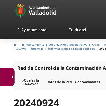
Portal
Saltar al contenido
avaTop
Web
del
Ayuntamiento
valladolid.es
El Ayuntamiento
Tu ciudad
de
Inicio
El Ayuntamiento
Organización Administrativa
Áreas
Á
Valladolid
(RCCAVA)
Informes
Informes diarios de calidad del aire
2024
Red de Control de la Contaminación A
¿Qué es la
Datos de la Red
Contaminantes
RCCAVA?
20240924