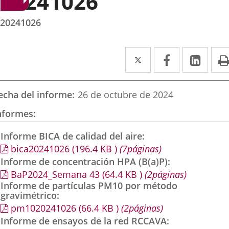
20241026
20241026
Twitter
Enlace
Facebook
Enlace
Link
Enla
a
a
a
una
una
una
echa del informe
26 de octubre de 2024
aplicación
aplicación
aplic
nformes
externa.
externa.
exte
Informe BICA de calidad del aire
bica20241026
(196.4
KB
)
(7páginas)
Informe de concentración HPA (B(a)P)
BaP2024_Semana 43
(64.4
KB
)
(2páginas)
Informe de partículas PM10 por método
gravimétrico
pm1020241026
(66.4
KB
)
(2páginas)
Informe de ensayos de la red RCCAVA