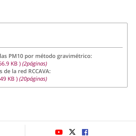
ulas PM10 por método gravimétrico
66.9
KB
)
(2páginas)
s de la red RCCAVA
949
KB
)
(20páginas)
avaHeaderSocial
ENLACE
ENLACE
ENLACE