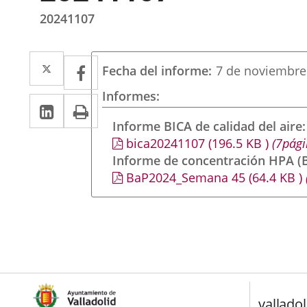
20241107
Twitter
Enlace
Facebook
Enlace
Fecha del informe
7 de noviembre
a
a
Informes
LinkedIn
Enlace
Imprimir
una
una
a
Informe BICA de calidad del aire
aplicación
aplicación
bica20241107
(196.5
KB
)
(7pági
una
externa.
externa.
Informe de concentración HPA (B
aplicación
BaP2024_Semana 45
(64.4
KB
)
externa.
valladol