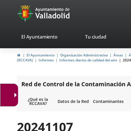
Portal
avaTop
Web
del
Ayuntamiento
valladolid.es
El Ayuntamiento
Tu ciudad
de
Inicio
El Ayuntamiento
Organización Administrativa
Áreas
Á
Valladolid
(RCCAVA)
Informes
Informes diarios de calidad del aire
2024
Red de Control de la Contaminación A
¿Qué es la
Datos de la Red
Contaminantes
RCCAVA?
20241107