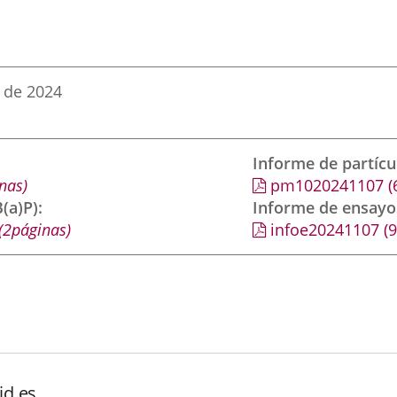
 de 2024
Informe de partíc
nas)
pm1020241107
(
(a)P)
Informe de ensayo
(2páginas)
infoe20241107
(
id.es