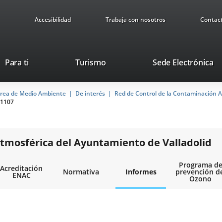
Accesibilidad
Trabaja con nosotros
Contac
Este
En
Para ti
Turismo
Sede Electrónica
enlace
a
se
u
rea de Medio Ambiente
De interés
abrirá
Red de Control de la Contaminación A
ap
1107
en
ex
una
ventana
nueva.
tmosférica del Ayuntamiento de Valladolid
Programa d
Acreditación
Normativa
Informes
prevención d
ENAC
Ozono