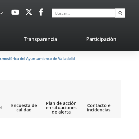
avaHeaderSocial
Enlace
Enlace
Enlace
Buscar
to
Buscar
a
a
a
una
una
una
aplicación
aplicación
aplicación
lace
Transparencia
Participación
externa.
externa.
externa.
na
tmosférica del Ayuntamiento de Valladolid
licación
terna.
e
Plan de acción
Encuesta de
Contacto e
el
en situaciones
calidad
incidencias
de alerta