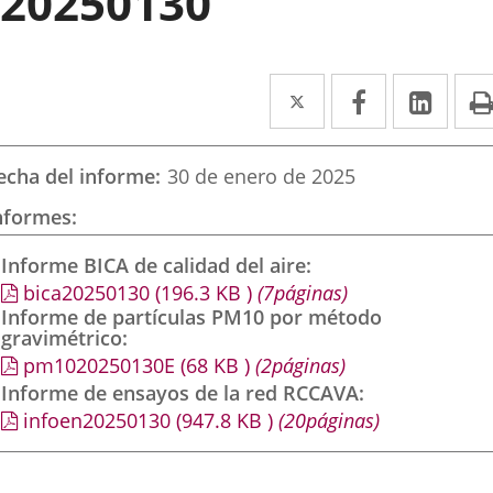
20250130
Twitter
Enlace
Facebook
Enlace
Link
Enla
a
a
a
una
una
una
echa del informe
30 de enero de 2025
aplicación
aplicación
aplic
nformes
externa.
externa.
exte
Informe BICA de calidad del aire
bica20250130
(196.3
KB
)
(7páginas)
Informe de partículas PM10 por método
gravimétrico
pm1020250130E
(68
KB
)
(2páginas)
Informe de ensayos de la red RCCAVA
infoen20250130
(947.8
KB
)
(20páginas)