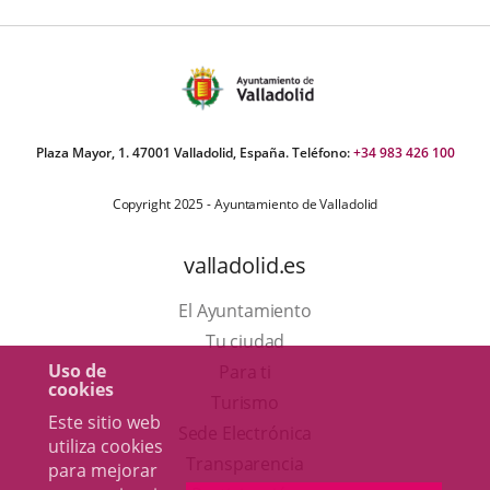
Plaza Mayor, 1. 47001 Valladolid, España. Teléfono:
+34 983 426 100
Copyright 2025 - Ayuntamiento de Valladolid
valladolid.es
El Ayuntamiento
Tu ciudad
Uso de
Para ti
cookies
Este
Turismo
Este sitio web
enlace
Enlace
Sede Electrónica
utiliza cookies
se
a
Transparencia
para mejorar