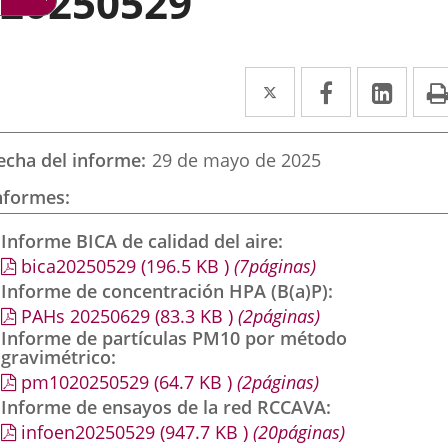
20250529
Twitter
Enlace
Facebook
Enlace
Link
Enla
a
a
a
una
una
una
echa del informe
29 de mayo de 2025
aplicación
aplicación
aplic
nformes
externa.
externa.
exte
Informe BICA de calidad del aire
bica20250529
(196.5
KB
)
(7páginas)
Informe de concentración HPA (B(a)P)
PAHs 20250629
(83.3
KB
)
(2páginas)
Informe de partículas PM10 por método
gravimétrico
pm1020250529
(64.7
KB
)
(2páginas)
Informe de ensayos de la red RCCAVA
infoen20250529
(947.7
KB
)
(20páginas)