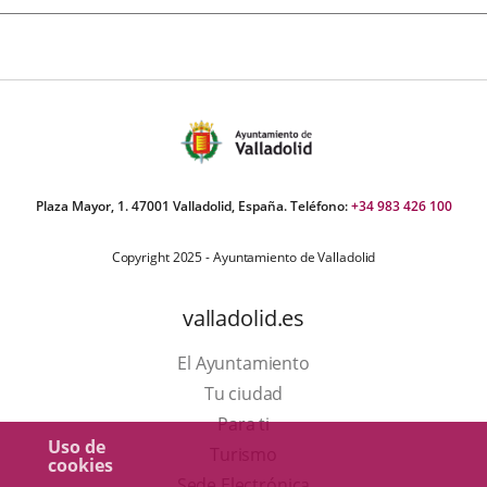
Plaza Mayor, 1. 47001 Valladolid, España. Teléfono:
+34 983 426 100
Copyright 2025 - Ayuntamiento de Valladolid
valladolid.es
El Ayuntamiento
Tu ciudad
Para ti
Uso de
Este
Turismo
cookies
enlace
Enlace
Sede Electrónica