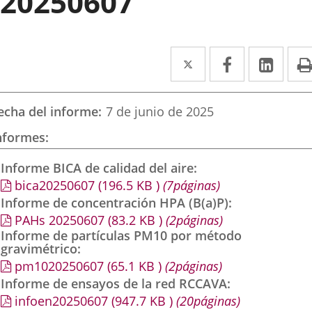
20250607
Twitter
Enlace
Facebook
Enlace
Link
Enla
a
a
a
una
una
una
echa del informe
7 de junio de 2025
aplicación
aplicación
aplic
nformes
externa.
externa.
exte
Informe BICA de calidad del aire
bica20250607
(196.5
KB
)
(7páginas)
Informe de concentración HPA (B(a)P)
PAHs 20250607
(83.2
KB
)
(2páginas)
Informe de partículas PM10 por método
gravimétrico
pm1020250607
(65.1
KB
)
(2páginas)
Informe de ensayos de la red RCCAVA
infoen20250607
(947.7
KB
)
(20páginas)