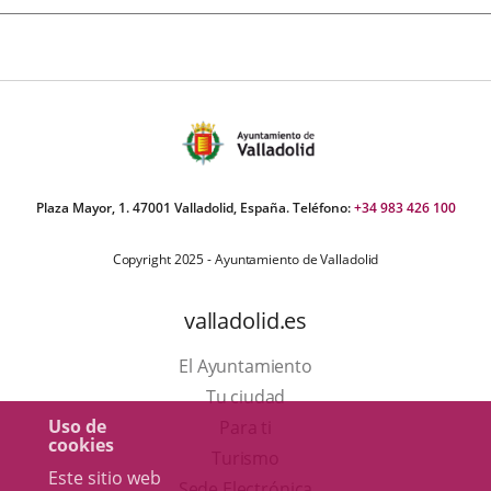
Plaza Mayor, 1. 47001 Valladolid, España. Teléfono:
+34 983 426 100
Copyright 2025 - Ayuntamiento de Valladolid
valladolid.es
El Ayuntamiento
Tu ciudad
Uso de
Para ti
cookies
Este
Turismo
Este sitio web
enlace
Enlace
Sede Electrónica