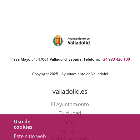
Plaza Mayor, 1. 47001 Valladolid, España. Teléfono:
+34 983 426 100
Copyright 2025 - Ayuntamiento de Valladolid
valladolid.es
El Ayuntamiento
Tu ciudad
Uso de
Para ti
cookies
Este
Turismo
Este sitio web
enlace
Enlace
Sede Electrónica