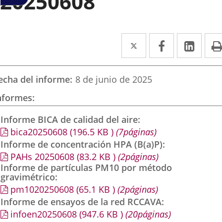
20250608
Twitter
Enlace
Facebook
Enlace
Link
Enla
a
a
a
una
una
una
echa del informe
8 de junio de 2025
aplicación
aplicación
aplic
nformes
externa.
externa.
exte
Informe BICA de calidad del aire
bica20250608
(196.5
KB
)
(7páginas)
Informe de concentración HPA (B(a)P)
PAHs 20250608
(83.2
KB
)
(2páginas)
Informe de partículas PM10 por método
gravimétrico
pm1020250608
(65.1
KB
)
(2páginas)
Informe de ensayos de la red RCCAVA
infoen20250608
(947.6
KB
)
(20páginas)