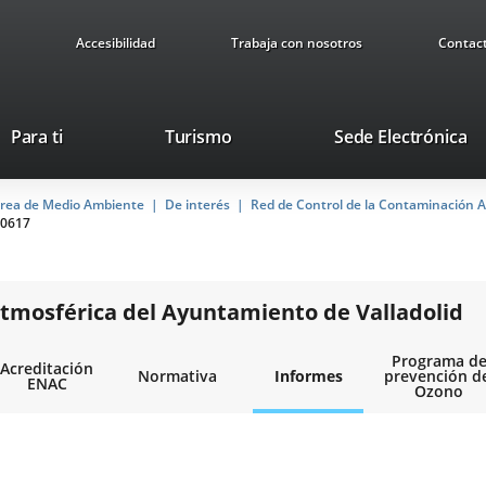
Accesibilidad
Trabaja con nosotros
Contac
Este
En
Para ti
Turismo
Sede Electrónica
enlace
a
se
u
rea de Medio Ambiente
De interés
abrirá
Red de Control de la Contaminación A
ap
0617
en
ex
una
ventana
nueva.
tmosférica del Ayuntamiento de Valladolid
Programa d
Acreditación
Normativa
Informes
prevención d
ENAC
Ozono