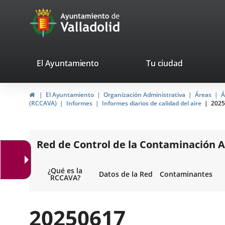
Portal
Saltar al contenido
avaTop
Web
del
Ayuntamiento
valladolid.es
El Ayuntamiento
Tu ciudad
de
Inicio
El Ayuntamiento
Organización Administrativa
Áreas
Á
Valladolid
(RCCAVA)
Informes
Informes diarios de calidad del aire
2025
Red de Control de la Contaminación A
¿Qué es la
Datos de la Red
Contaminantes
RCCAVA?
20250617