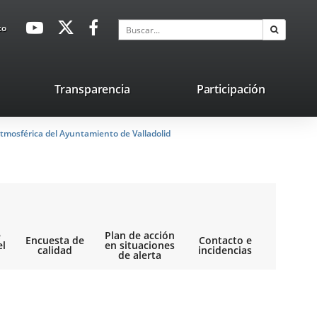
avaHeaderSocial
Enlace
Enlace
Enlace
Buscar
to
Buscar
a
a
a
una
una
una
aplicación
aplicación
aplicación
lace
Transparencia
Participación
externa.
externa.
externa.
na
tmosférica del Ayuntamiento de Valladolid
licación
terna.
e
Plan de acción
Encuesta de
Contacto e
el
en situaciones
calidad
incidencias
de alerta