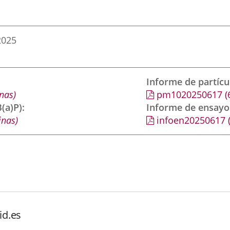
2025
Informe de partíc
nas)
pm1020250617
(
(a)P)
Informe de ensayo
inas)
infoen20250617
id.es