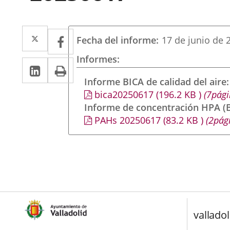
Twitter
Enlace
Facebook
Enlace
Fecha del informe
17 de junio de 
a
a
Informes
LinkedIn
Enlace
Imprimir
una
una
a
Informe BICA de calidad del aire
aplicación
aplicación
bica20250617
(196.2
KB
)
(7pági
una
externa.
externa.
Informe de concentración HPA (B
aplicación
PAHs 20250617
(83.2
KB
)
(2pág
externa.
valladol