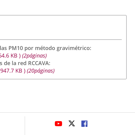
ulas PM10 por método gravimétrico
64.6
KB
)
(2páginas)
s de la red RCCAVA
(947.7
KB
)
(20páginas)
avaHeaderSocial
ENLACE
ENLACE
ENLACE
A
A
A