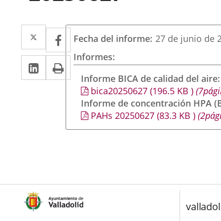
Twitter
Enlace
Facebook
Enlace
Fecha del informe
27 de junio de 
a
a
Informes
LinkedIn
Enlace
Imprimir
una
una
a
Informe BICA de calidad del aire
aplicación
aplicación
bica20250627
(196.5
KB
)
(7pági
una
externa.
externa.
Informe de concentración HPA (B
aplicación
PAHs 20250627
(83.3
KB
)
(2pág
externa.
valladol