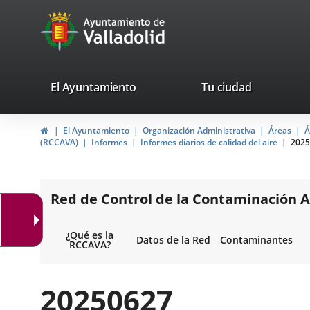
Portal
Saltar al contenido
avaTop
Web
del
Ayuntamiento
valladolid.es
El Ayuntamiento
Tu ciudad
de
Inicio
El Ayuntamiento
Organización Administrativa
Áreas
Á
Valladolid
(RCCAVA)
Informes
Informes diarios de calidad del aire
2025
Red de Control de la Contaminación A
¿Qué es la
Datos de la Red
Contaminantes
RCCAVA?
20250627