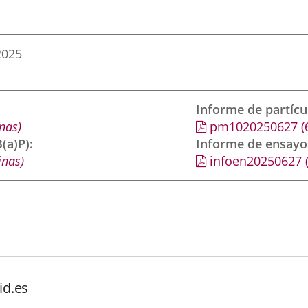
2025
Informe de partíc
nas)
pm1020250627
(
(a)P)
Informe de ensayo
inas)
infoen20250627
id.es