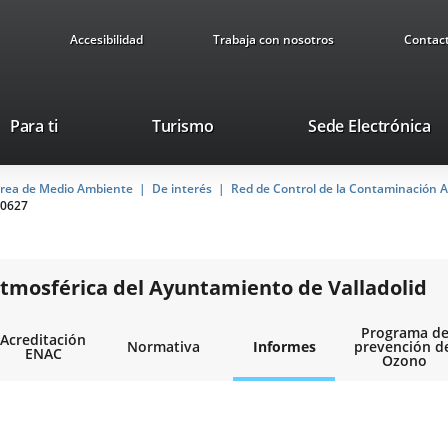
Accesibilidad
Trabaja con nosotros
Contac
Este
En
Para ti
Turismo
Sede Electrónica
enlace
a
se
u
rea de Medio Ambiente
De interés
abrirá
Red de Control de la Contaminación A
ap
0627
en
ex
una
ventana
nueva.
tmosférica del Ayuntamiento de Valladolid
Programa d
Acreditación
Normativa
Informes
prevención d
ENAC
Ozono