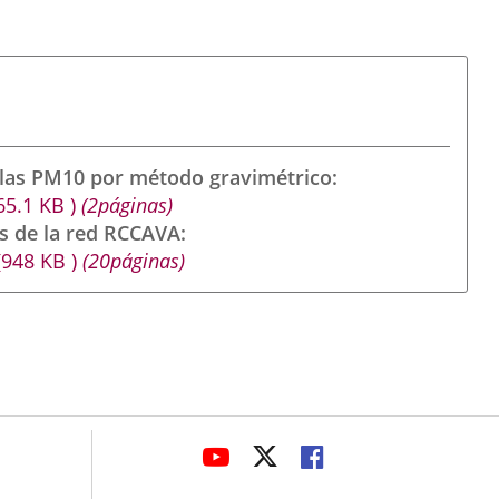
ulas PM10 por método gravimétrico
65.1
KB
)
(2páginas)
s de la red RCCAVA
(948
KB
)
(20páginas)
avaHeaderSocial
ENLACE
ENLACE
ENLACE
A
A
A