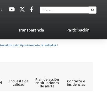
avaHeaderSocial
Enlace
Enlace
Enlace
Buscar
to
Buscar
a
a
a
una
una
una
aplicación
aplicación
aplicación
lace
Transparencia
Participación
externa.
externa.
externa.
na
tmosférica del Ayuntamiento de Valladolid
licación
terna.
e
Plan de acción
Encuesta de
Contacto e
el
en situaciones
calidad
incidencias
de alerta