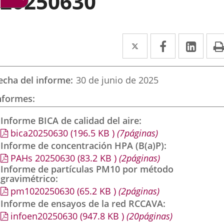
20250630
Twitter
Enlace
Facebook
Enlace
Link
Enla
a
a
a
una
una
una
echa del informe
30 de junio de 2025
aplicación
aplicación
aplic
nformes
externa.
externa.
exte
Informe BICA de calidad del aire
bica20250630
(196.5
KB
)
(7páginas)
Informe de concentración HPA (B(a)P)
PAHs 20250630
(83.2
KB
)
(2páginas)
Informe de partículas PM10 por método
gravimétrico
pm1020250630
(65.2
KB
)
(2páginas)
Informe de ensayos de la red RCCAVA
infoen20250630
(947.8
KB
)
(20páginas)