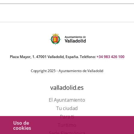
Plaza Mayor, 1. 47001 Valladolid, España. Teléfono:
+34 983 426 100
Copyright 2025 - Ayuntamiento de Valladolid
valladolid.es
El Ayuntamiento
Tu ciudad
Para ti
Uso de
Este
Turismo
cookies
enlace
Enlace
Sede Electrónica