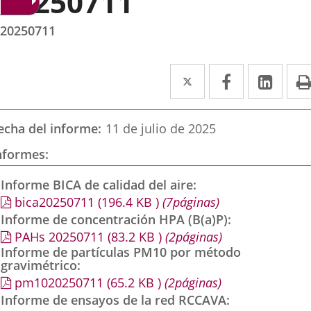
20250711
20250711
Twitter
Enlace
Facebook
Enlace
Link
Enla
a
a
a
una
una
una
echa del informe
11 de julio de 2025
aplicación
aplicación
aplic
nformes
externa.
externa.
exte
Informe BICA de calidad del aire
bica20250711
(196.4
KB
)
(7páginas)
Informe de concentración HPA (B(a)P)
PAHs 20250711
(83.2
KB
)
(2páginas)
Informe de partículas PM10 por método
gravimétrico
pm1020250711
(65.2
KB
)
(2páginas)
Informe de ensayos de la red RCCAVA