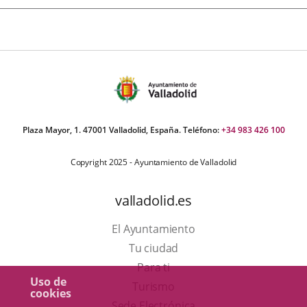
Plaza Mayor, 1. 47001 Valladolid, España. Teléfono:
+34 983 426 100
Copyright 2025 - Ayuntamiento de Valladolid
valladolid.es
El Ayuntamiento
Tu ciudad
Para ti
Uso de
Este
Turismo
cookies
enlace
Enlace
Sede Electrónica