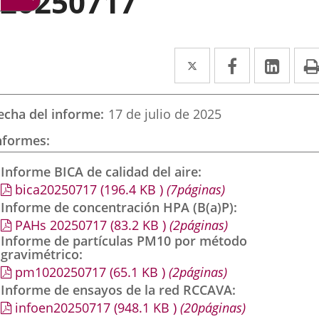
20250717
Twitter
Enlace
Facebook
Enlace
Link
Enla
a
a
a
una
una
una
echa del informe
17 de julio de 2025
aplicación
aplicación
aplic
nformes
externa.
externa.
exte
Informe BICA de calidad del aire
bica20250717
(196.4
KB
)
(7páginas)
Informe de concentración HPA (B(a)P)
PAHs 20250717
(83.2
KB
)
(2páginas)
Informe de partículas PM10 por método
gravimétrico
pm1020250717
(65.1
KB
)
(2páginas)
Informe de ensayos de la red RCCAVA
infoen20250717
(948.1
KB
)
(20páginas)