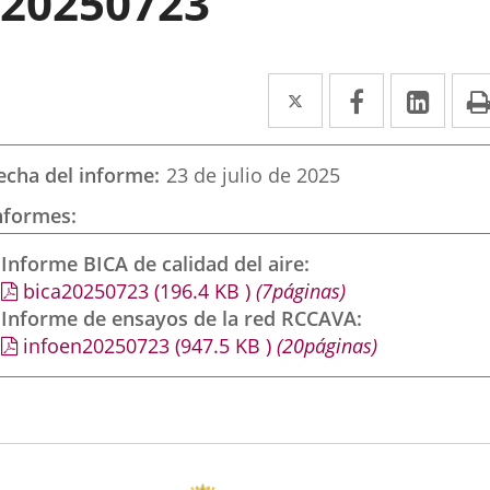
20250723
Twitter
Enlace
Facebook
Enlace
Link
Enla
a
a
a
una
una
una
echa del informe
23 de julio de 2025
aplicación
aplicación
aplic
nformes
externa.
externa.
exte
Informe BICA de calidad del aire
bica20250723
(196.4
KB
)
(7páginas)
Informe de ensayos de la red RCCAVA
infoen20250723
(947.5
KB
)
(20páginas)