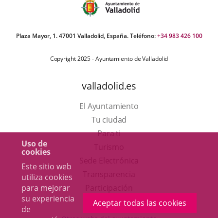
Plaza Mayor, 1. 47001 Valladolid, España. Teléfono:
+34 983 426 100
Copyright 2025 - Ayuntamiento de Valladolid
valladolid.es
El Ayuntamiento
Tu ciudad
Para ti
Uso de
Este
Turismo
cookies
enlace
Enlace
Sede Electrónica
Este sitio web
se
a
Transparencia
utiliza cookies
abrirá
una
Participación
para mejorar
su experiencia
en
aplicación
Aceptar todas las cookies
de
una
externa.