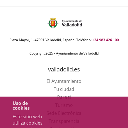
Plaza Mayor, 1. 47001 Valladolid, España. Teléfono:
+34 983 426 100
Copyright 2025 - Ayuntamiento de Valladolid
valladolid.es
El Ayuntamiento
Tu ciudad
Para ti
Uso de
Este
Turismo
cookies
enlace
Enlace
Sede Electrónica
Este sitio web
se
a
Transparencia
utiliza cookies