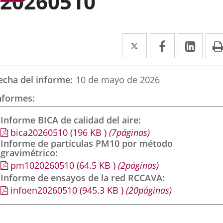
20260510
Twitter
Enlace
Facebook
Enlace
Link
Enla
a
a
a
una
una
una
echa del informe
10 de mayo de 2026
aplicación
aplicación
aplic
nformes
externa.
externa.
exte
Informe BICA de calidad del aire
bica20260510
(196
KB
)
(7páginas)
Informe de partículas PM10 por método
gravimétrico
pm1020260510
(64.5
KB
)
(2páginas)
Informe de ensayos de la red RCCAVA
infoen20260510
(945.3
KB
)
(20páginas)