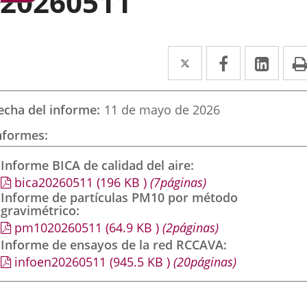
20260511
Twitter
Enlace
Facebook
Enlace
Link
Enla
a
a
a
una
una
una
echa del informe
11 de mayo de 2026
aplicación
aplicación
aplic
nformes
externa.
externa.
exte
Informe BICA de calidad del aire
bica20260511
(196
KB
)
(7páginas)
Informe de partículas PM10 por método
gravimétrico
pm1020260511
(64.9
KB
)
(2páginas)
Informe de ensayos de la red RCCAVA
infoen20260511
(945.5
KB
)
(20páginas)