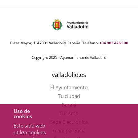
Plaza Mayor, 1. 47001 Valladolid, España. Teléfono:
+34 983 426 100
Copyright 2025 - Ayuntamiento de Valladolid
valladolid.es
El Ayuntamiento
Tu ciudad
Para ti
Uso de
Este
Turismo
cookies
enlace
Enlace
Sede Electrónica
Este sitio web
se
a
Transparencia
utiliza cookies