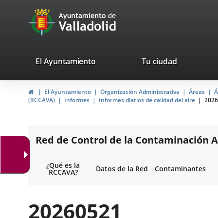
Portal
Saltar al contenido
avaTop
Web
del
Ayuntamiento
valladolid.es
El Ayuntamiento
Tu ciudad
de
Inicio
El Ayuntamiento
Organización Administrativa
Áreas
Á
Valladolid
(RCCAVA)
Informes
Informes diarios de calidad del aire
2026
Red de Control de la Contaminación A
¿Qué es la
Datos de la Red
Contaminantes
RCCAVA?
20260521