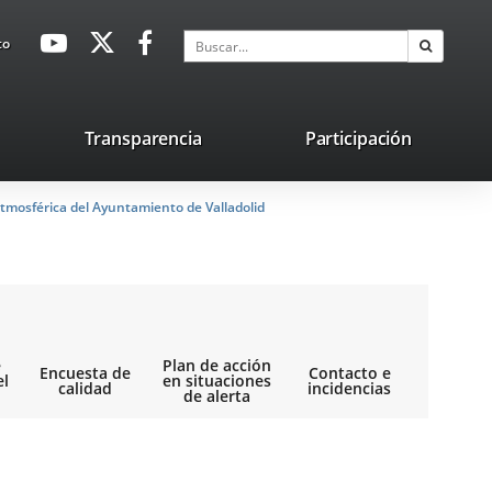
avaHeaderSocial
Enlace
Enlace
Enlace
Buscar
to
Buscar
a
a
a
una
una
una
aplicación
aplicación
aplicación
lace
Transparencia
Participación
externa.
externa.
externa.
na
tmosférica del Ayuntamiento de Valladolid
licación
terna.
e
Plan de acción
Encuesta de
Contacto e
el
en situaciones
calidad
incidencias
de alerta