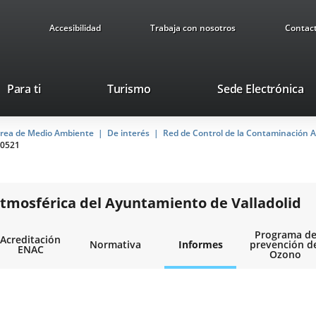
Accesibilidad
Trabaja con nosotros
Contac
Este
En
Para ti
Turismo
Sede Electrónica
enlace
a
se
u
rea de Medio Ambiente
De interés
abrirá
Red de Control de la Contaminación A
ap
0521
en
ex
una
ventana
nueva.
tmosférica del Ayuntamiento de Valladolid
Programa d
Acreditación
Normativa
Informes
prevención d
ENAC
Ozono