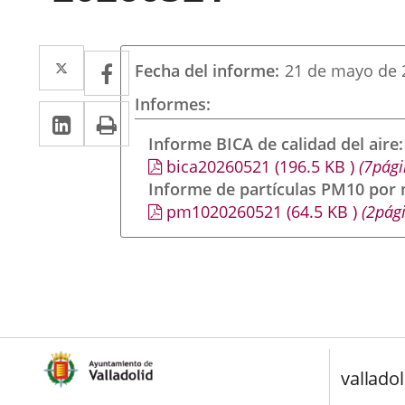
Twitter
Enlace
Facebook
Enlace
Fecha del informe
21 de mayo de 
a
a
Informes
LinkedIn
Enlace
Imprimir
una
una
a
Informe BICA de calidad del aire
aplicación
aplicación
bica20260521
(196.5
KB
)
(7pági
una
externa.
externa.
Informe de partículas PM10 por
aplicación
pm1020260521
(64.5
KB
)
(2pági
externa.
valladol