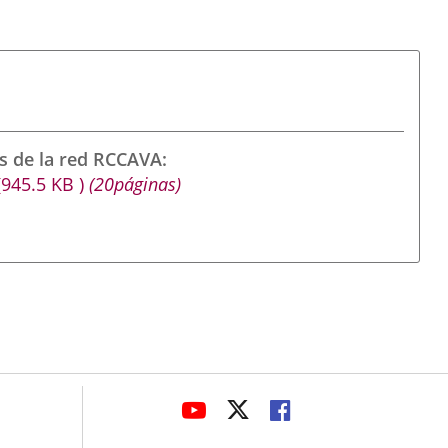
s de la red RCCAVA
(945.5
KB
)
(20páginas)
avaHeaderSocial
ENLACE
ENLACE
ENLACE
A
A
A