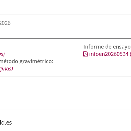
2026
Informe de ensayo
s)
infoen20260524
 método gravimétrico
ginas)
id.es