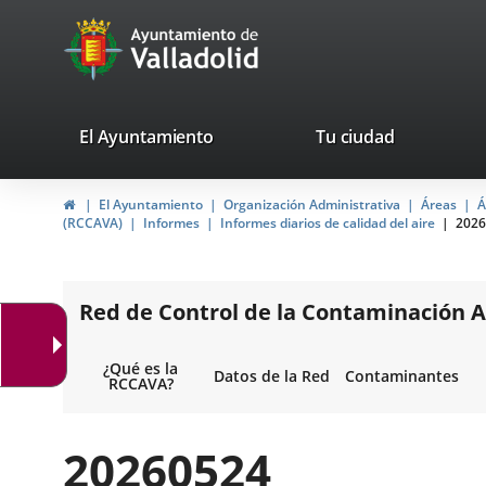
Portal
Saltar al contenido
avaTop
Web
del
Ayuntamiento
valladolid.es
El Ayuntamiento
Tu ciudad
de
Inicio
El Ayuntamiento
Organización Administrativa
Áreas
Á
Valladolid
(RCCAVA)
Informes
Informes diarios de calidad del aire
2026
Red de Control de la Contaminación A
¿Qué es la
Datos de la Red
Contaminantes
RCCAVA?
20260524