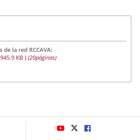
s de la red RCCAVA
(945.9
KB
)
(20páginas)
avaHeaderSocial
ENLACE
ENLACE
ENLACE
A
A
A