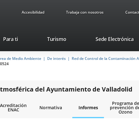
Accesibilidad
Trabaja con nosotros
Contac
Este
En
Para ti
Turismo
Sede Electrónica
enlace
a
se
u
rea de Medio Ambiente
De interés
abrirá
Red de Control de la Contaminación A
ap
0524
en
ex
una
ventana
nueva.
tmosférica del Ayuntamiento de Valladolid
Programa d
Acreditación
Normativa
Informes
prevención d
ENAC
Ozono