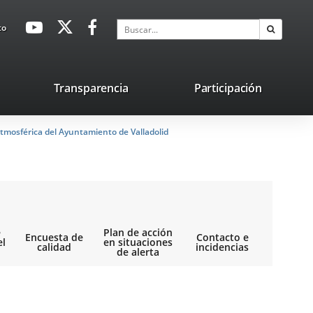
avaHeaderSocial
Enlace
Enlace
Enlace
Buscar
to
Buscar
a
a
a
una
una
una
aplicación
aplicación
aplicación
lace
Transparencia
Participación
externa.
externa.
externa.
na
tmosférica del Ayuntamiento de Valladolid
licación
terna.
e
Plan de acción
Encuesta de
Contacto e
el
en situaciones
calidad
incidencias
de alerta