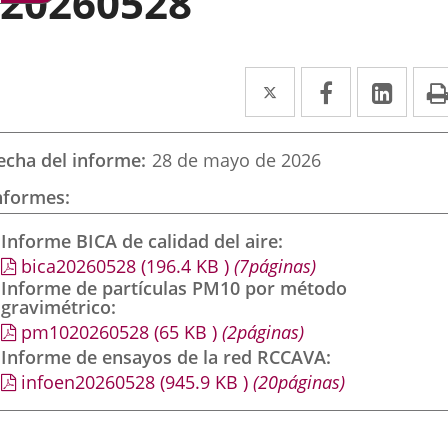
20260528
Twitter
Enlace
Facebook
Enlace
Link
Enla
a
a
a
una
una
una
echa del informe
28 de mayo de 2026
aplicación
aplicación
aplic
nformes
externa.
externa.
exte
Informe BICA de calidad del aire
bica20260528
(196.4
KB
)
(7páginas)
Informe de partículas PM10 por método
gravimétrico
pm1020260528
(65
KB
)
(2páginas)
Informe de ensayos de la red RCCAVA
infoen20260528
(945.9
KB
)
(20páginas)