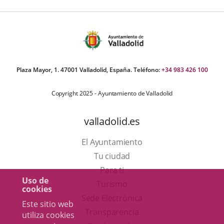
Plaza Mayor, 1. 47001 Valladolid, España. Teléfono:
+34 983 426 100
Copyright 2025 - Ayuntamiento de Valladolid
valladolid.es
El Ayuntamiento
Tu ciudad
Para ti
Uso de
Este
Turismo
cookies
enlace
Enlace
Sede Electrónica
Este sitio web
se
a
Transparencia
utiliza cookies