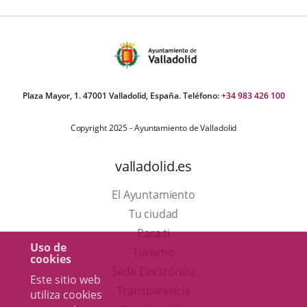
Plaza Mayor, 1. 47001 Valladolid, España. Teléfono:
+34 983 426 100
Copyright 2025 - Ayuntamiento de Valladolid
valladolid.es
El Ayuntamiento
Tu ciudad
Para ti
Uso de
Este
Turismo
cookies
enlace
Enlace
Sede Electrónica
Este sitio web
se
a
Transparencia
utiliza cookies