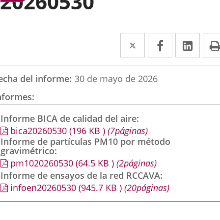
20260530
Twitter
Enlace
Facebook
Enlace
Link
Enla
a
a
a
una
una
una
echa del informe
30 de mayo de 2026
aplicación
aplicación
aplic
nformes
externa.
externa.
exte
Informe BICA de calidad del aire
bica20260530
(196
KB
)
(7páginas)
Informe de partículas PM10 por método
gravimétrico
pm1020260530
(64.5
KB
)
(2páginas)
Informe de ensayos de la red RCCAVA
infoen20260530
(945.7
KB
)
(20páginas)