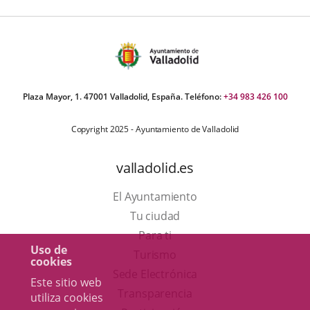
Plaza Mayor, 1. 47001 Valladolid, España. Teléfono:
+34 983 426 100
Copyright 2025 - Ayuntamiento de Valladolid
valladolid.es
El Ayuntamiento
Tu ciudad
Para ti
Uso de
Este
Turismo
cookies
enlace
Enlace
Sede Electrónica
Este sitio web
se
a
Transparencia
utiliza cookies