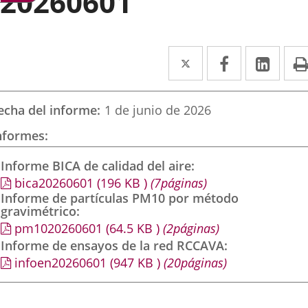
20260601
Twitter
Enlace
Facebook
Enlace
Link
Enla
a
a
a
una
una
una
echa del informe
1 de junio de 2026
aplicación
aplicación
aplic
nformes
externa.
externa.
exte
Informe BICA de calidad del aire
bica20260601
(196
KB
)
(7páginas)
Informe de partículas PM10 por método
gravimétrico
pm1020260601
(64.5
KB
)
(2páginas)
Informe de ensayos de la red RCCAVA
infoen20260601
(947
KB
)
(20páginas)