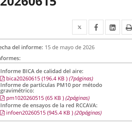
20260615
Twitter
Enlace
Facebook
Enlace
Link
Enla
a
a
a
una
una
una
echa del informe
15 de mayo de 2026
aplicación
aplicación
aplic
nformes
externa.
externa.
exte
Informe BICA de calidad del aire
bica20260615
(196.4
KB
)
(7páginas)
Informe de partículas PM10 por método
gravimétrico
pm1020260515
(65
KB
)
(2páginas)
Informe de ensayos de la red RCCAVA
infoen20260515
(945.4
KB
)
(20páginas)