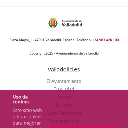
Plaza Mayor, 1. 47001 Valladolid, España. Teléfono:
+34 983 426 100
Copyright 2025 - Ayuntamiento de Valladolid
valladolid.es
El Ayuntamiento
Tu ciudad
Uso de
Para ti
cookies
Este
Turismo
Este sitio web
enlace
Enlace
Sede Electrónica
utiliza cookies
se
a
Transparencia
para mejorar