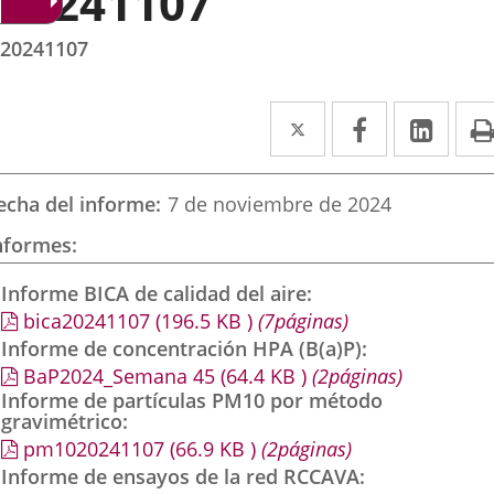
20241107
20241107
Twitter
Enlace
Facebook
Enlace
Link
Enla
a
a
a
una
una
una
echa del informe
7 de noviembre de 2024
aplicación
aplicación
aplic
nformes
externa.
externa.
exte
Informe BICA de calidad del aire
bica20241107
(196.5
KB
)
(7páginas)
Informe de concentración HPA (B(a)P)
BaP2024_Semana 45
(64.4
KB
)
(2páginas)
Informe de partículas PM10 por método
gravimétrico
pm1020241107
(66.9
KB
)
(2páginas)
Informe de ensayos de la red RCCAVA