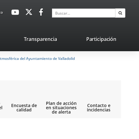
avaHeaderSocial
Enlace
Enlace
Enlace
Buscar
to
Buscar
a
a
a
una
una
una
aplicación
aplicación
aplicación
lace
Transparencia
Participación
externa.
externa.
externa.
na
tmosférica del Ayuntamiento de Valladolid
licación
terna.
e
Plan de acción
Encuesta de
Contacto e
el
en situaciones
calidad
incidencias
de alerta