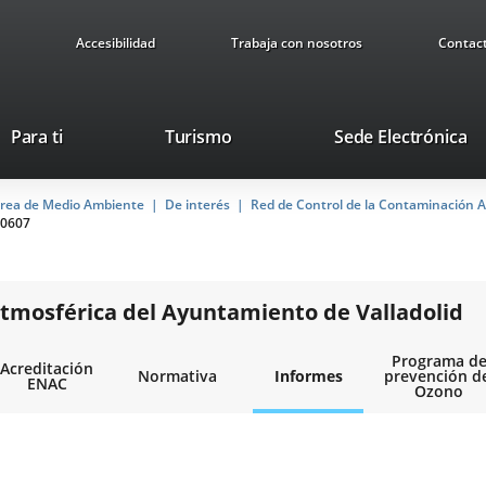
Accesibilidad
Trabaja con nosotros
Contac
Este
En
Para ti
Turismo
Sede Electrónica
enlace
a
se
u
rea de Medio Ambiente
De interés
abrirá
Red de Control de la Contaminación A
ap
0607
en
ex
una
ventana
nueva.
tmosférica del Ayuntamiento de Valladolid
Programa d
Acreditación
Normativa
Informes
prevención d
ENAC
Ozono