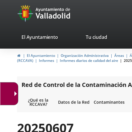
Portal
Saltar al contenido
avaTop
Web
del
Ayuntamiento
valladolid.es
El Ayuntamiento
Tu ciudad
de
Inicio
El Ayuntamiento
Organización Administrativa
Áreas
Á
Valladolid
(RCCAVA)
Informes
Informes diarios de calidad del aire
2025
Red de Control de la Contaminación A
¿Qué es la
Datos de la Red
Contaminantes
RCCAVA?
20250607