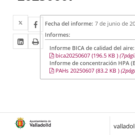
Twitter
Enlace
Facebook
Enlace
Fecha del informe
7 de junio de 2
a
a
Informes
LinkedIn
Enlace
Imprimir
una
una
a
Informe BICA de calidad del aire
aplicación
aplicación
bica20250607
(196.5
KB
)
(7pági
una
externa.
externa.
Informe de concentración HPA (B
aplicación
PAHs 20250607
(83.2
KB
)
(2pág
externa.
valladol