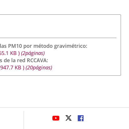
ulas PM10 por método gravimétrico
65.1
KB
)
(2páginas)
s de la red RCCAVA
(947.7
KB
)
(20páginas)
avaHeaderSocial
ENLACE
ENLACE
ENLACE
A
A
A