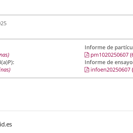
025
Informe de partíc
nas)
pm1020250607
(
(a)P)
Informe de ensayo
inas)
infoen20250607
id.es