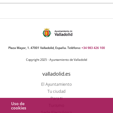
Plaza Mayor, 1. 47001 Valladolid, España. Teléfono:
+34 983 426 100
Copyright 2025 - Ayuntamiento de Valladolid
valladolid.es
El Ayuntamiento
Tu ciudad
Para ti
Uso de
Este
Turismo
cookies
enlace
Enlace
Sede Electrónica