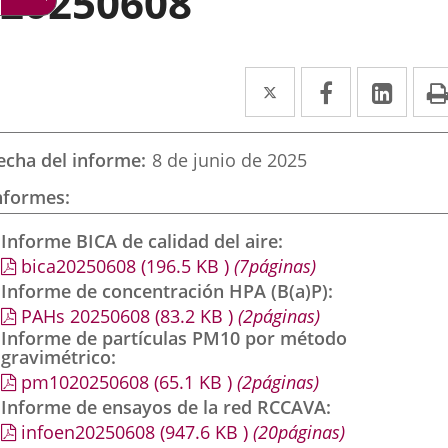
20250608
Twitter
Enlace
Facebook
Enlace
Link
Enla
a
a
a
una
una
una
echa del informe
8 de junio de 2025
aplicación
aplicación
aplic
nformes
externa.
externa.
exte
Informe BICA de calidad del aire
bica20250608
(196.5
KB
)
(7páginas)
Informe de concentración HPA (B(a)P)
PAHs 20250608
(83.2
KB
)
(2páginas)
Informe de partículas PM10 por método
gravimétrico
pm1020250608
(65.1
KB
)
(2páginas)
Informe de ensayos de la red RCCAVA
infoen20250608
(947.6
KB
)
(20páginas)