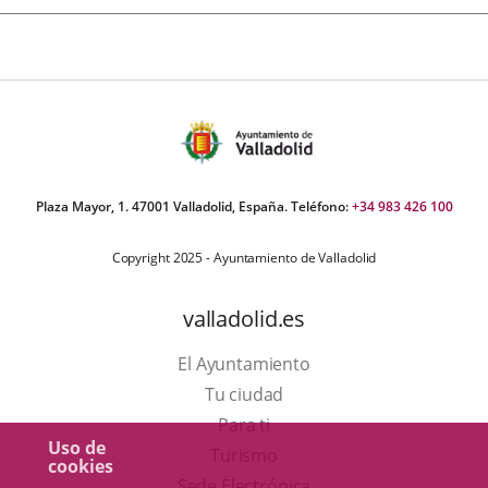
Plaza Mayor, 1. 47001 Valladolid, España. Teléfono:
+34 983 426 100
Copyright 2025 - Ayuntamiento de Valladolid
valladolid.es
El Ayuntamiento
Tu ciudad
Para ti
Uso de
Este
Turismo
cookies
enlace
Enlace
Sede Electrónica