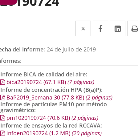
20190724
Twitter
Enlace
Facebook
Enlace
Link
Enla
a
a
a
una
una
una
echa del informe
24 de julio de 2019
aplicación
aplicación
aplic
nformes
externa.
externa.
exte
Informe BICA de calidad del aire
bica20190724
(67.1
KB
)
(7 páginas)
Informe de concentración HPA (B(a)P)
BaP2019_Semana 30
(77.8
KB
)
(2 páginas)
Informe de partículas PM10 por método
gravimétrico
pm1020190724
(70.6
KB
)
(2 páginas)
Informe de ensayos de la red RCCAVA
infoen20190724
(1.2
MB
)
(20 páginas)