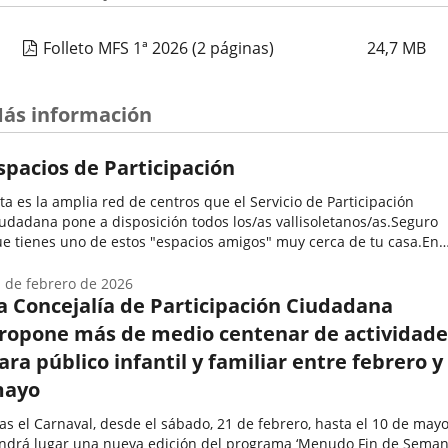
Folleto MFS 1ª 2026
(2 páginas)
24,7
MB
ás información
spacios de Participación
ta es la amplia red de centros que el Servicio de Participación
udadana pone a disposición todos los/as vallisoletanos/as.Seguro
e tienes uno de estos "espacios amigos" muy cerca de tu casa.En
los se desarrollan una enorme variedad de programas y
tividades...
 de febrero de 2026
a Concejalía de Participación Ciudadana
ropone más de medio centenar de actividade
ara público infantil y familiar entre febrero y
ayo
as el Carnaval, desde el sábado, 21 de febrero, hasta el 10 de mayo
ndrá lugar una nueva edición del programa ‘Menudo Fin de Semana