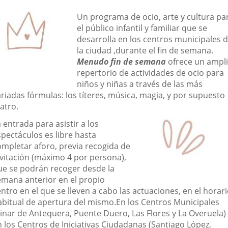
una
una
una
escripción
Un programa de ocio, arte y cultura pa
aplicación
aplicación
aplic
el público infantil y familiar que se
desarrolla en los centros municipales 
externa.
externa.
exte
la ciudad ,durante el fin de semana.
Menudo fin de semana
ofrece un ampl
repertorio de actividades de ocio para
niños y niñas a través de las más
riadas fórmulas: los títeres, música, magia, y por supuesto
atro.
 entrada para asistir a los
spectáculos es libre hasta
ompletar aforo, previa recogida de
nvitación (máximo 4 por persona),
ue se podrán recoger desde la
emana anterior en el propio
ntro en el que se lleven a cabo las actuaciones, en el horar
abitual de apertura del mismo.En los Centros Municipales
Pinar de Antequera, Puente Duero, Las Flores y La Overuela)
n los Centros de Iniciativas Ciudadanas (Santiago López,