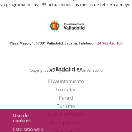
yo programa incluye 35 actuaciones.Los meses de febrero a mayo
egan cargados de actividades destinadas a público infantil...
echa
e
oticia
Plaza Mayor, 1. 47001 Valladolid, España. Teléfono:
+34 983 426 100
valladolid.es
Copyright 2025 - Ayuntamiento de Valladolid
El Ayuntamiento
Tu ciudad
Para ti
Este
Turismo
enlace
Enlace
Sede Electrónica
Uso de
cookies
se
a
Transparencia
Este sitio web
abrirá
una
Participación