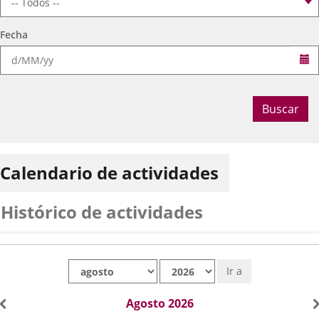
Fecha
Se
Buscar
Calendario de actividades
Histórico de actividades
Mes
Año
Ir a
Agosto 2026