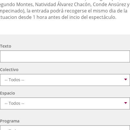
egundo Montes, Natividad Álvarez Chacón, Conde Ansúrez y
mpecinado), la entrada podrá recogerse el mismo dia de la
ctuacion desde 1 hora antes del incio del espectáculo.
Búsqueda
Texto
Colectivo
Espacio
Programa