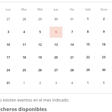
Calendario
Lun
Mar
Mié
Jue
Vie
Sáb
Dom
de
Menudo
1
2
27
28
29
30
31
fin
de
semana
8
9
6
3
4
5
7
correspondiente
a
agosto
15
16
10
11
12
13
14
2026
22
23
17
18
19
20
21
29
30
24
25
26
27
28
5
6
31
1
2
3
4
GOSTO
o existen eventos en el mes indicado.
026
icheros disponibles