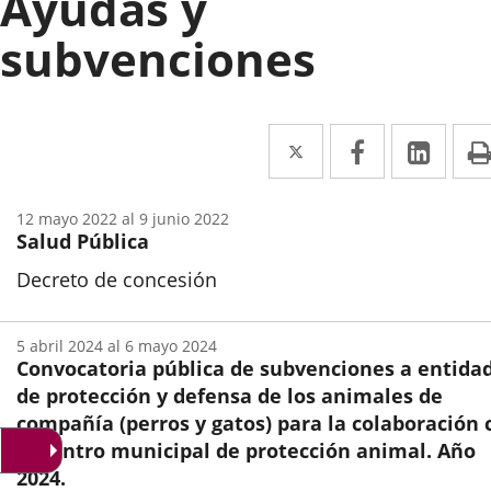
Ayudas y
subvenciones
Twitter
Enlace
Facebook
Enlace
Link
Enla
a
a
a
una
una
una
12
mayo
2022
al
9
junio
2022
Salud Pública
aplicación
aplicación
aplic
Decreto de concesión
externa.
externa.
exte
Inicio
5
abril
2024
al
6
mayo
2024
Convocatoria pública de subvenciones a entida
de protección y defensa de los animales de
compañía (perros y gatos) para la colaboración 
el centro municipal de protección animal. Año
2024.