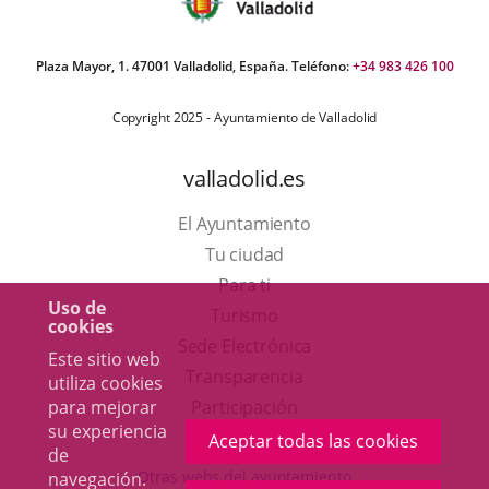
Plaza Mayor, 1. 47001 Valladolid, España. Teléfono:
+34 983 426 100
Copyright 2025 - Ayuntamiento de Valladolid
valladolid.es
El Ayuntamiento
Tu ciudad
Para ti
Uso de
Este
Turismo
cookies
enlace
Enlace
Sede Electrónica
Este sitio web
se
a
Transparencia
utiliza cookies
abrirá
una
Participación
para mejorar
su experiencia
en
aplicación
Aceptar todas las cookies
de
una
externa.
Otras webs del ayuntamiento
navegación.