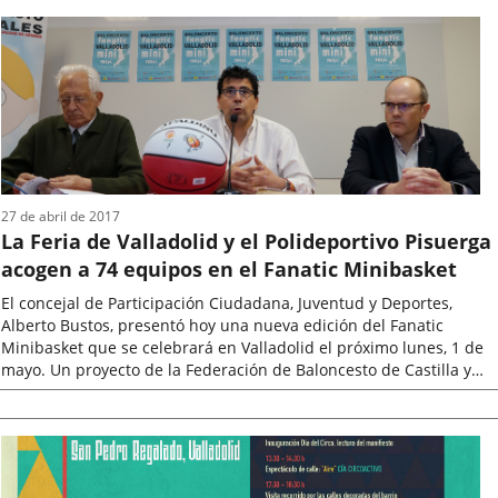
la
noticia
27 de abril de 2017
La Feria de Valladolid y el Polideportivo Pisuerga
acogen a 74 equipos en el Fanatic Minibasket
El concejal de Participación Ciudadana, Juventud y Deportes,
Alberto Bustos, presentó hoy una nueva edición del Fanatic
Minibasket que se celebrará en Valladolid el próximo lunes, 1 de
mayo. Un proyecto de la Federación de Baloncesto de Castilla y
León (FBCyL),...
Fecha
de
la
noticia