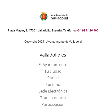
Plaza Mayor, 1. 47001 Valladolid, España. Teléfono:
+34 983 426 100
Copyright 2025 - Ayuntamiento de Valladolid
valladolid.es
El Ayuntamiento
Tu ciudad
Para ti
This
Turismo
link
Link
Sede Electrónica
will
to
Transparencia
open
external
Participación