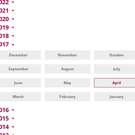
022
021
020
019
018
017
December
November
October
September
August
July
June
May
April
March
February
January
016
015
014