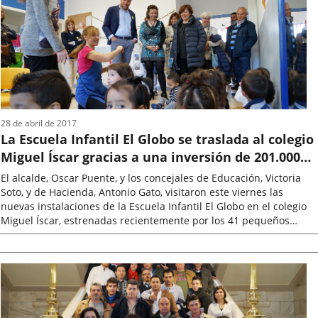
noticia
28 de abril de 2017
La Escuela Infantil El Globo se traslada al colegio
Miguel Íscar gracias a una inversión de 201.000
euros
El alcalde, Oscar Puente, y los concejales de Educación, Victoria
Soto, y de Hacienda, Antonio Gato, visitaron este viernes las
nuevas instalaciones de la Escuela Infantil El Globo en el colegio
Miguel Íscar, estrenadas recientemente por los 41 pequeños
matriculados...
Fecha
de
la
noticia