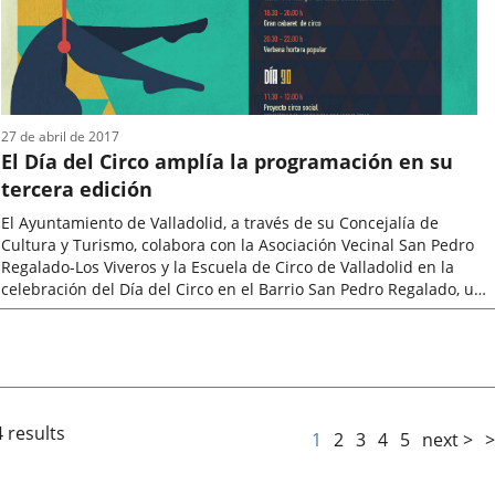
27 de abril de 2017
El Día del Circo amplía la programación en su
tercera edición
El Ayuntamiento de Valladolid, a través de su Concejalía de
Cultura y Turismo, colabora con la Asociación Vecinal San Pedro
Regalado-Los Viveros y la Escuela de Circo de Valladolid en la
celebración del Día del Circo en el Barrio San Pedro Regalado, un
evento...
Fecha
de
la
noticia
 results
1
2
3
4
5
next >
>