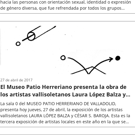
hacia las personas con orientación sexual, identidad o expresión
de género diversa, que fue refrendada por todos los grupos
políticos....
Fecha
de
la
noticia
27 de abril de 2017
El Museo Patio Herreriano presenta la obra de
los artistas vallisoletanos Laura López Balza y
César S. Baroja, en la Sala 0 del Museo
La sala 0 del MUSEO PATIO HERRERIANO DE VALLADOLID,
presenta hoy jueves, 27 de abril, la exposición de los artistas
vallisoletanos LAURA LÓPEZ BALZA y CÉSAR S. BAROJA. Esta es la
tercera exposición de artistas locales en este año en la que se
presentarán ocho...
Fecha
de