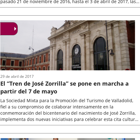
pasado 21 de noviembre de 2016, hasta el 3 de abril de 2017, las
medidas adecuadas...
Fecha
de
la
noticia
29 de abril de 2017
El “Tren de José Zorrilla” se pone en marcha a
partir del 7 de mayo
La Sociedad Mixta para la Promoción del Turismo de Valladolid,
fiel a su compromiso de colaborar intensamente en la
conmemoración del bicentenario del nacimiento de José Zorrilla,
implementa dos nuevas iniciativas para celebrar esta cita cultural
de primer...
Fecha
de
la