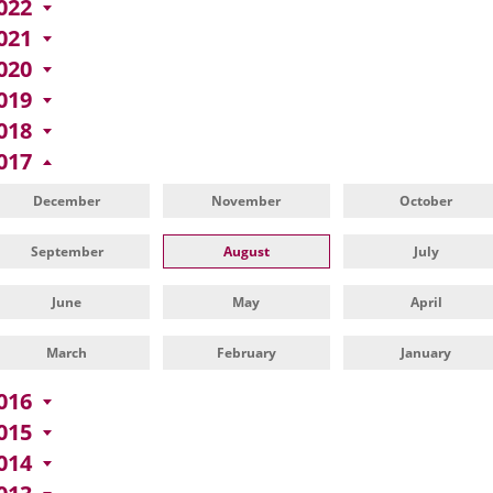
022
021
020
019
018
017
December
November
October
September
August
July
June
May
April
March
February
January
016
015
014