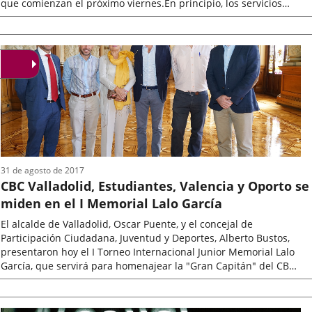
que comienzan el próximo viernes.En principio, los servicios
anunciados...
Fecha
de
la
noticia
31 de agosto de 2017
CBC Valladolid, Estudiantes, Valencia y Oporto se
miden en el I Memorial Lalo García
El alcalde de Valladolid, Oscar Puente, y el concejal de
Participación Ciudadana, Juventud y Deportes, Alberto Bustos,
presentaron hoy el I Torneo Internacional Junior Memorial Lalo
García, que servirá para homenajear la "Gran Capitán" del CB
Valladolid, fallecido...
Fecha
de
la