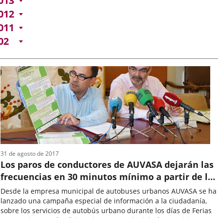
013
012
011
02
31 de agosto de 2017
Los paros de conductores de AUVASA dejarán las
frecuencias en 30 minutos mínimo a partir de las
21 horas durante las Ferias, si no hay acuerdo
Desde la empresa municipal de autobuses urbanos AUVASA se ha
lanzado una campaña especial de información a la ciudadanía,
sobre los servicios de autobús urbano durante los días de Ferias