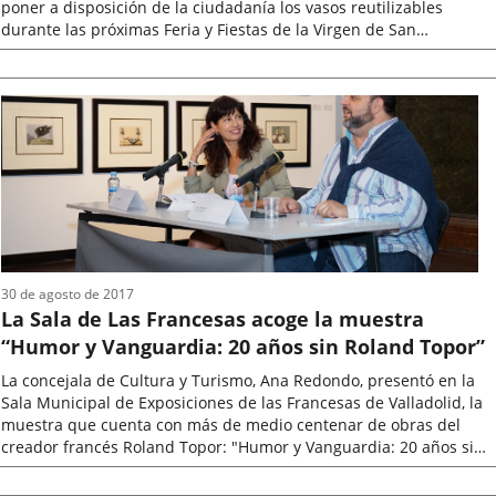
poner a disposición de la ciudadanía los vasos reutilizables
durante las próximas Feria y Fiestas de la Virgen de San
Lorenzo,...
Fecha
de
la
noticia
30 de agosto de 2017
La Sala de Las Francesas acoge la muestra
“Humor y Vanguardia: 20 años sin Roland Topor”
La concejala de Cultura y Turismo, Ana Redondo, presentó en la
Sala Municipal de Exposiciones de las Francesas de Valladolid, la
muestra que cuenta con más de medio centenar de obras del
creador francés Roland Topor: "Humor y Vanguardia: 20 años sin
Roland...
Fecha
de