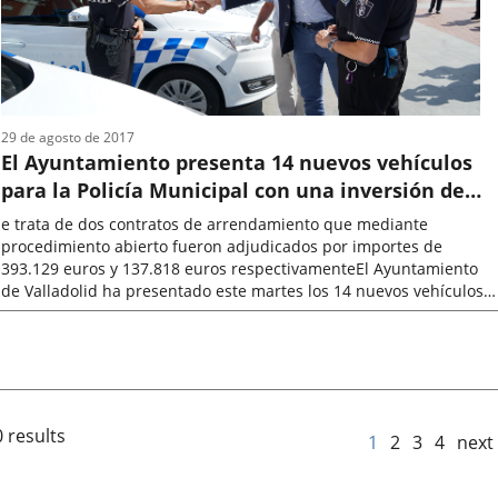
29 de agosto de 2017
El Ayuntamiento presenta 14 nuevos vehículos
para la Policía Municipal con una inversión de
530.947 euros
e trata de dos contratos de arrendamiento que mediante
procedimiento abierto fueron adjudicados por importes de
393.129 euros y 137.818 euros respectivamenteEl Ayuntamiento
de Valladolid ha presentado este martes los 14 nuevos vehículos
de los que dispone desde...
Fecha
de
la
noticia
 results
1
2
3
4
next