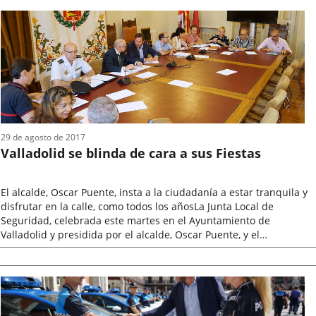
la
noticia
29 de agosto de 2017
Valladolid se blinda de cara a sus Fiestas
El alcalde, Oscar Puente, insta a la ciudadanía a estar tranquila y
disfrutar en la calle, como todos los añosLa Junta Local de
Seguridad, celebrada este martes en el Ayuntamiento de
Valladolid y presidida por el alcalde, Oscar Puente, y el
subdelegado del...
Fecha
de
la
noticia