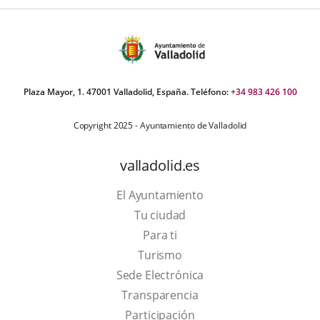
Plaza Mayor, 1. 47001 Valladolid, España. Teléfono:
+34 983 426 100
Copyright 2025 - Ayuntamiento de Valladolid
valladolid.es
El Ayuntamiento
Tu ciudad
Para ti
This
Turismo
link
Link
Sede Electrónica
will
to
Transparencia
open
external
Participación