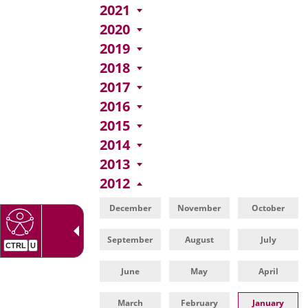
una
externa.
2021
externa.
aplicación
2020
2019
externa.
2018
2017
2016
2015
2014
2013
2012
December
November
October
September
August
July
June
May
April
March
February
January