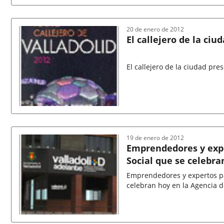
Fecha
de
la
noticia
20 de enero de 2012
El callejero de la ci
El callejero de la ciudad pr
Fecha
de
la
noticia
19 de enero de 2012
Emprendedores y expe
Social que se celebra
Emprendedores y expertos par
celebran hoy en la Agencia d
Fecha