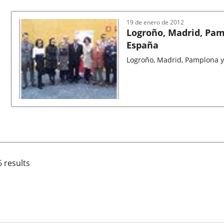
de
la
noticia
19 de enero de 2012
Logroño, Madrid, Pam
España
Logroño, Madrid, Pamplona y
Fecha
de
la
noticia
6 results