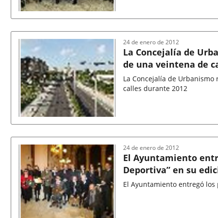
Fecha
de
la
noticia
24 de enero de 2012
La Concejalía de Urb
de una veintena de c
La Concejalía de Urbanismo 
calles durante 2012
Fecha
de
la
noticia
24 de enero de 2012
El Ayuntamiento entr
Deportiva” en su edic
El Ayuntamiento entregó los 