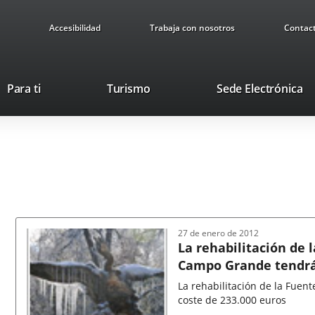
Accesibilidad
Trabaja con nosotros
Contac
This
Li
Para ti
Turismo
Sede Electrónica
link
to
will
ex
open
ap
in
a
pop-
up
window.
27 de enero de 2012
La rehabilitación de l
Campo Grande tendrá 
La rehabilitación de la Fuen
coste de 233.000 euros