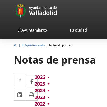
Portal
Jump to content
avaTop
Web
del
Ayuntamiento
valladolid.es
El Ayuntamiento
Tu ciudad
de
Home
El Ayuntamiento
Notas de prensa
Valladolid
Notas de prensa
Twitter
Enlace
2026
Facebook
Enlace
2025
a
a
2024
Linkedin
Enlace
Print
una
una
2023
a
aplicación
aplicación
2022