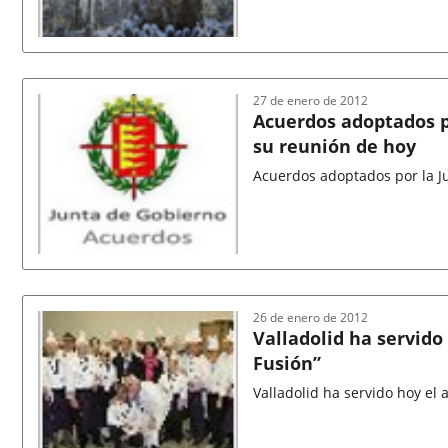
Fecha
de
la
noticia
27 de enero de 2012
Acuerdos adoptados p
su reunión de hoy
Acuerdos adoptados por la J
Fecha
de
la
noticia
26 de enero de 2012
Valladolid ha servido
Fusión”
Valladolid ha servido hoy el