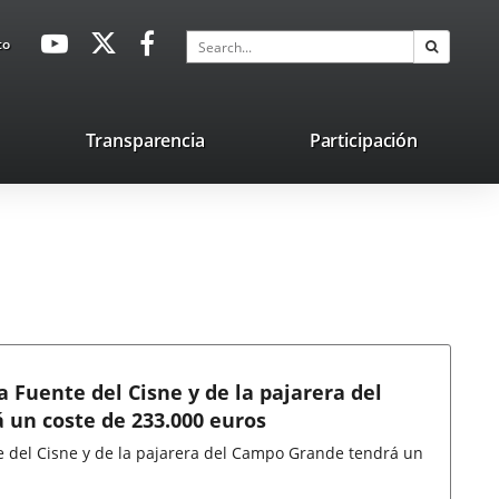
avaHeaderSocial
Link
Link
Link
Search
to
Search
to
to
to
external
external
external
application.
application.
application.
nk
Transparencia
Participación
ternal
plication.
a Fuente del Cisne y de la pajarera del
un coste de 233.000 euros
te del Cisne y de la pajarera del Campo Grande tendrá un