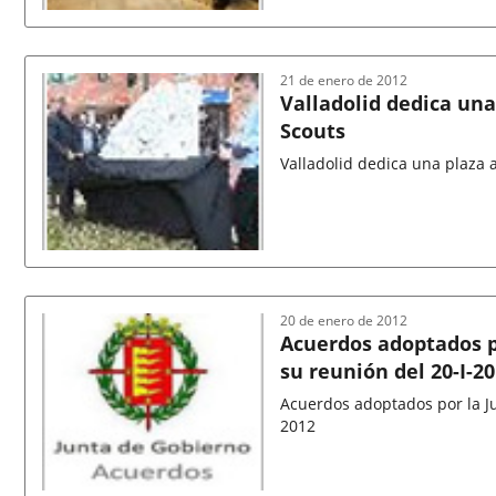
Fecha
de
la
noticia
21 de enero de 2012
Valladolid dedica una
Scouts
Valladolid dedica una plaza 
Fecha
de
la
noticia
20 de enero de 2012
Acuerdos adoptados p
su reunión del 20-I-2
Acuerdos adoptados por la Ju
2012