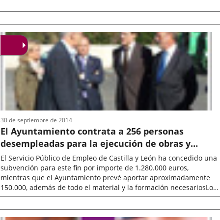
Fecha
de
la
noticia
30 de septiembre de 2014
El Ayuntamiento contrata a 256 personas
desempleadas para la ejecución de obras y
servicios de interés general y social
El Servicio Público de Empleo de Castilla y León ha concedido una
subvención para este fin por importe de 1.280.000 euros,
mientras que el Ayuntamiento prevé aportar aproximadamente
150.000, además de todo el material y la formación necesariosLos
puestos a...
Fecha
de
la