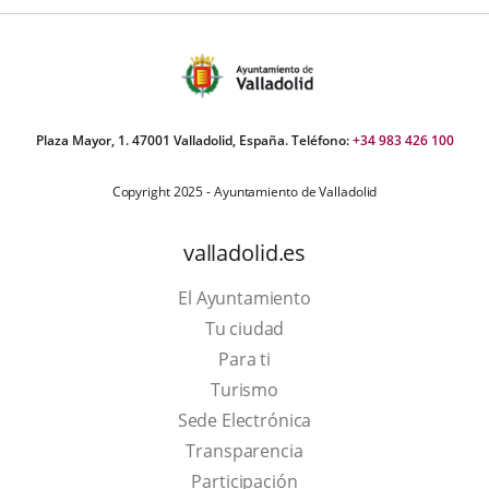
Plaza Mayor, 1. 47001 Valladolid, España. Teléfono:
+34 983 426 100
Copyright 2025 - Ayuntamiento de Valladolid
valladolid.es
El Ayuntamiento
Tu ciudad
Para ti
This
Turismo
link
Link
Sede Electrónica
will
to
Transparencia
open
external
Participación