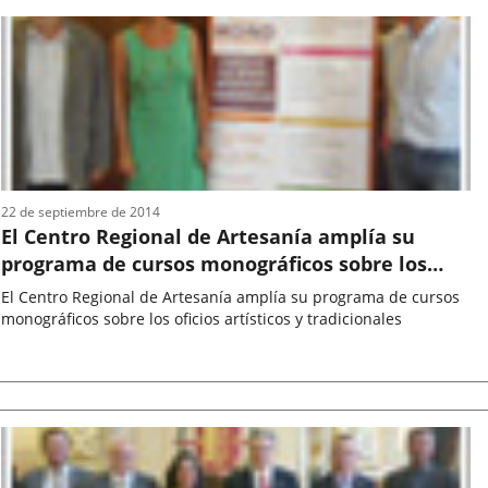
la
noticia
22 de septiembre de 2014
El Centro Regional de Artesanía amplía su
programa de cursos monográficos sobre los
oficios artísticos y tradicionales
El Centro Regional de Artesanía amplía su programa de cursos
monográficos sobre los oficios artísticos y tradicionales
Fecha
de
la
noticia