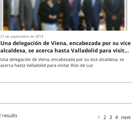
21 de septiembre de 2014
Una delegación de Viena, encabezada por su vice
alcaldesa, se acerca hasta Valladolid para visitar
Ríos de Luz
Una delegación de Viena, encabezada por su vice alcaldesa, se
acerca hasta Valladolid para visitar Ríos de Luz
Fecha
de
la
noticia
 results
1
2
3
4
next