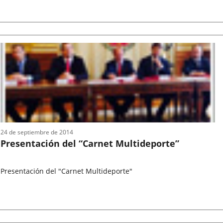
Fecha
de
la
noticia
24 de septiembre de 2014
Presentación del “Carnet Multideporte”
Presentación del "Carnet Multideporte"
Fecha
de