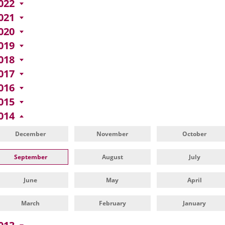
022
021
020
019
018
017
016
015
014
December
November
October
September
August
July
June
May
April
March
February
January