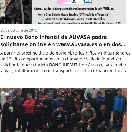
30 de octubre de 2015
El nuevo Bono Infantil de AUVASA podrá
solicitarse online en www.auvasa.es o en dos
oficinas instaladas en Centros Cívicos
A partir el próximo día 3 de noviembre, los niños y niñas menores
de 12 años empadronados en la ciudad de Valladolid podrán
solicitar la nueva tarjeta BONO INFANTIL de Auvasa, para poder
viajar gratuitamente en el transporte colectivo urbano en todas
las líneas...
Fecha
de
la
noticia