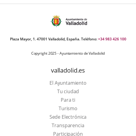
Plaza Mayor, 1. 47001 Valladolid, España. Teléfono:
+34 983 426 100
Copyright 2025 - Ayuntamiento de Valladolid
valladolid.es
El Ayuntamiento
Tu ciudad
Para ti
This
Turismo
link
Link
Sede Electrónica
will
to
Transparencia
open
external
Participación