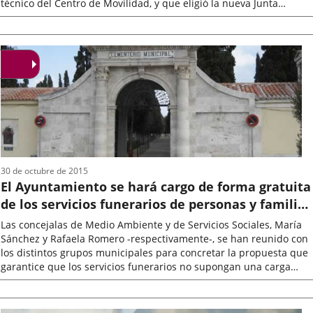
técnico del Centro de Movilidad, y que eligió la nueva Junta
Directiva...
Fecha
de
la
noticia
30 de octubre de 2015
El Ayuntamiento se hará cargo de forma gratuita
de los servicios funerarios de personas y familias
con menores recursos
Las concejalas de Medio Ambiente y de Servicios Sociales, María
Sánchez y Rafaela Romero -respectivamente-, se han reunido con
los distintos grupos municipales para concretar la propuesta que
garantice que los servicios funerarios no supongan una carga
inasumible...
Fecha
de
la