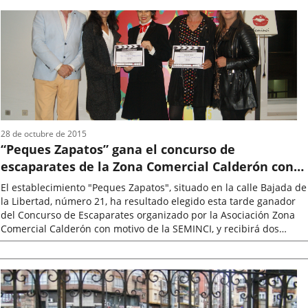
la
noticia
28 de octubre de 2015
“Peques Zapatos” gana el concurso de
escaparates de la Zona Comercial Calderón con
motivo de la celebración de SEMINCI
El establecimiento "Peques Zapatos", situado en la calle Bajada de
la Libertad, número 21, ha resultado elegido esta tarde ganador
del Concurso de Escaparates organizado por la Asociación Zona
Comercial Calderón con motivo de la SEMINCI, y recibirá dos
invitaciones...
Fecha
de
la
noticia