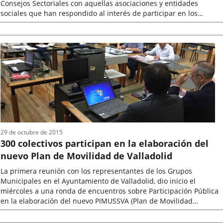
Consejos Sectoriales con aquellas asociaciones y entidades
sociales que han respondido al interés de participar en los
mismos. En total...
Fecha
de
la
noticia
29 de octubre de 2015
300 colectivos participan en la elaboración del
nuevo Plan de Movilidad de Valladolid
La primera reunión con los representantes de los Grupos
Municipales en el Ayuntamiento de Valladolid, dio inicio el
miércoles a una ronda de encuentros sobre Participación Pública
en la elaboración del nuevo PIMUSSVA (Plan de Movilidad
Sostenible y Seguro de...
Fecha
de