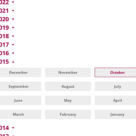
022
021
020
019
018
017
016
015
December
November
October
September
August
July
June
May
April
March
February
January
014