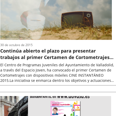
noticia
30 de octubre de 2015
Continúa abierto el plazo para presentar
trabajos al primer Certamen de Cortometrajes
“Cine Instantáneo 2015”
El Centro de Programas Juveniles del Ayuntamiento de Valladolid,
a través del Espacio Joven, ha convocado el primer Certamen de
Cortometrajes con dispositivos móviles CINE INSTANTÁNEO
2015.La iniciativa se enmarca dentro los objetivos y actuaciones
previstas...
Fecha
de
la
noticia