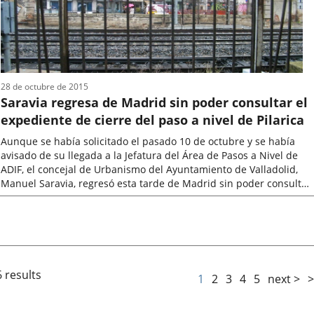
28 de octubre de 2015
Saravia regresa de Madrid sin poder consultar el
expediente de cierre del paso a nivel de Pilarica
Aunque se había solicitado el pasado 10 de octubre y se había
avisado de su llegada a la Jefatura del Área de Pasos a Nivel de
ADIF, el concejal de Urbanismo del Ayuntamiento de Valladolid,
Manuel Saravia, regresó esta tarde de Madrid sin poder consultar
el...
Fecha
de
la
noticia
 results
1
2
3
4
5
next >
>