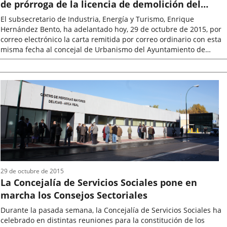
de prórroga de la licencia de demolición del
monumento a Onésimo y su intención de
El subsecretario de Industria, Energía y Turismo, Enrique
ejecutar lo antes posible la obra
Hernández Bento, ha adelantado hoy, 29 de octubre de 2015, por
correo electrónico la carta remitida por correo ordinario con esta
misma fecha al concejal de Urbanismo del Ayuntamiento de
Valladolid,...
Fecha
de
la
noticia
29 de octubre de 2015
La Concejalía de Servicios Sociales pone en
marcha los Consejos Sectoriales
Durante la pasada semana, la Concejalía de Servicios Sociales ha
celebrado en distintas reuniones para la constitución de los