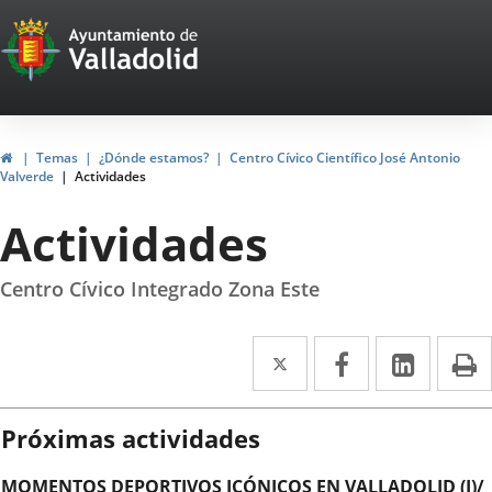
Portal
Saltar al contenido
Web
del
Ayuntamiento
Inicio
Temas
¿Dónde estamos?
Centro Cívico Científico José Antonio
Valverde
Actividades
de
Actividades
Valladolid
Centro Cívico Integrado Zona Este
Twitter
Enlace
Facebook
Enlace
Linke
Enlace
I
a
a
a
una
una
una
Próximas actividades
aplicación
aplicación
aplica
MOMENTOS DEPORTIVOS ICÓNICOS EN VALLADOLID (I)/