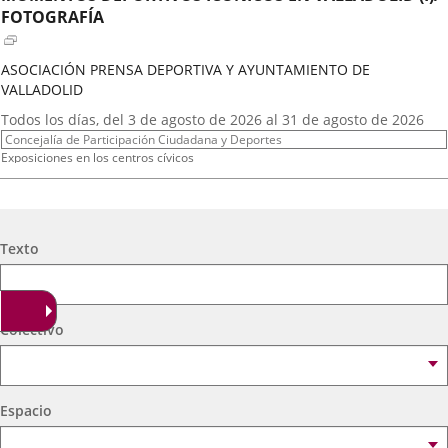
externa.
externa.
extern
FOTOGRAFÍA
ASOCIACIÓN PRENSA DEPORTIVA Y AYUNTAMIENTO DE
VALLADOLID
Fechas
Todos los días, del 3 de agosto de 2026 al 31 de agosto de 2026
del
Organizador
Concejalía de Participación Ciudadana y Deportes
evento
de
Programa
Exposiciones en los centros cívicos
actividad
Espacio
Centro Cívico Científico José Antonio Valverde
A.T. VIRGEN DE LOS AGUADORES
Búsqueda
Texto
Fechas
2026
16
septiembre
19:00 - 20:15
del
Organizador
Concejalía de Participación Ciudadana y Deportes
evento
de
Programa
Muestras de Teatro Vecinal, Cultura Tradicional y Actividades Culturales y de
Colectivo
actividad
Ocio Infantil 2026
Espacio
Centro Cívico Científico José Antonio Valverde
Espacio
A. DE MEXICANOS EN CYL(Ballet Folklorico BFB)