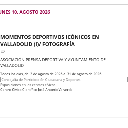
GOSTO
UNES 10, AGOSTO 2026
026
MOMENTOS DEPORTIVOS ICÓNICOS EN
VALLADOLID (I)/ FOTOGRAFÍA
ASOCIACIÓN PRENSA DEPORTIVA Y AYUNTAMIENTO DE
VALLADOLID
Fechas
Todos los días, del 3 de agosto de 2026 al 31 de agosto de 2026
del
Organizador
Concejalía de Participación Ciudadana y Deportes
evento
de
Programa
Exposiciones en los centros cívicos
actividad
Espacio
Centro Cívico Científico José Antonio Valverde