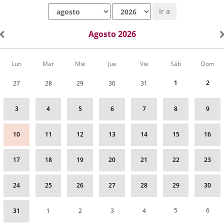
Mes
Año
Ir a
Agosto 2026
Calendario
Lun
Mar
Mié
Jue
Vie
Sáb
Dom
de
Actividades
1
2
27
28
29
30
31
correspondiente
a
agosto
3
4
5
6
7
8
9
2026
10
11
12
13
14
15
16
17
18
19
20
21
22
23
24
25
26
27
28
29
30
5
6
31
1
2
3
4