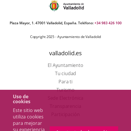
Plaza Mayor, 1. 47001 Valladolid, España. Teléfono:
+34 983 426 100
Copyright 2025 - Ayuntamiento de Valladolid
valladolid.es
El Ayuntamiento
Tu ciudad
Para ti
Este
Turismo
Uso de
enlace
Enlace
Sede Electrónica
cookies
se
a
Transparencia
Este sitio web
abrirá
una
Participación
utiliza cookies
en
aplicación
para mejorar
su experiencia
una
externa.