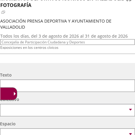
externa.
externa.
extern
FOTOGRAFÍA
ASOCIACIÓN PRENSA DEPORTIVA Y AYUNTAMIENTO DE
VALLADOLID
Fechas
Todos los días, del 3 de agosto de 2026 al 31 de agosto de 2026
del
Organizador
Concejalía de Participación Ciudadana y Deportes
evento
de
Programa
Exposiciones en los centros cívicos
actividad
Espacio
Centro Cívico Científico José Antonio Valverde
A.T. VIRGEN DE LOS AGUADORES
Búsqueda
Texto
Fechas
2026
16
septiembre
19:00 - 20:15
del
Organizador
Concejalía de Participación Ciudadana y Deportes
evento
de
Programa
Muestras de Teatro Vecinal, Cultura Tradicional y Actividades Culturales y de
Colectivo
actividad
Ocio Infantil 2026
Espacio
Centro Cívico Científico José Antonio Valverde
Espacio
A. DE MEXICANOS EN CYL(Ballet Folklorico BFB)