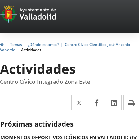
Portal
Saltar al contenido
Web
del
Ayuntamiento
Inicio
Temas
¿Dónde estamos?
Centro Cívico Científico José Antonio
Valverde
Actividades
de
Actividades
Valladolid
Centro Cívico Integrado Zona Este
Twitter
Enlace
Facebook
Enlace
Linke
Enlace
I
a
a
a
una
una
una
Próximas actividades
aplicación
aplicación
aplica
MOMENTOS DEPORTIVOS ICÓNICOS EN VALLADOLID (I)/