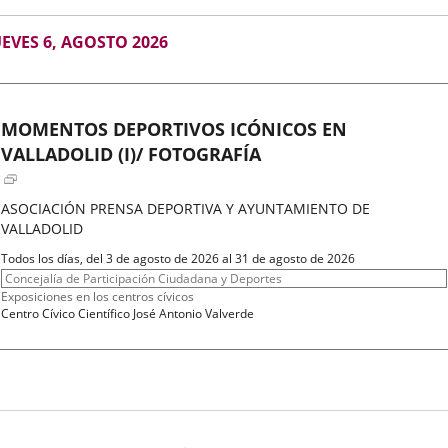
GOSTO
UEVES 6, AGOSTO 2026
026
MOMENTOS DEPORTIVOS ICÓNICOS EN
VALLADOLID (I)/ FOTOGRAFÍA
ASOCIACIÓN PRENSA DEPORTIVA Y AYUNTAMIENTO DE
VALLADOLID
Fechas
Todos los días, del 3 de agosto de 2026 al 31 de agosto de 2026
del
Organizador
Concejalía de Participación Ciudadana y Deportes
evento
de
Programa
Exposiciones en los centros cívicos
actividad
Espacio
Centro Cívico Científico José Antonio Valverde