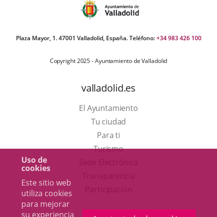
Plaza Mayor, 1. 47001 Valladolid, España. Teléfono:
+34 983 426 100
Copyright 2025 - Ayuntamiento de Valladolid
valladolid.es
El Ayuntamiento
Tu ciudad
Para ti
Este
Turismo
Uso de
enlace
Enlace
Sede Electrónica
cookies
se
a
Transparencia
Este sitio web
abrirá
una
Participación
utiliza cookies
en
aplicación
para mejorar
su experiencia
una
externa.