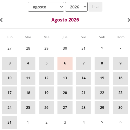
Mes
Año
Ir a
Agosto 2026
Calendario
Lun
Mar
Mié
Jue
Vie
Sáb
Dom
de
Actividades
1
2
27
28
29
30
31
correspondiente
a
agosto
3
4
5
6
7
8
9
2026
10
11
12
13
14
15
16
17
18
19
20
21
22
23
24
25
26
27
28
29
30
5
6
31
1
2
3
4