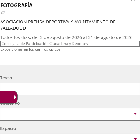
externa.
externa.
extern
FOTOGRAFÍA
ASOCIACIÓN PRENSA DEPORTIVA Y AYUNTAMIENTO DE
VALLADOLID
Fechas
Todos los días, del 3 de agosto de 2026 al 31 de agosto de 2026
del
Organizador
Concejalía de Participación Ciudadana y Deportes
evento
de
Programa
Exposiciones en los centros cívicos
actividad
Espacio
Centro Cívico Científico José Antonio Valverde
A.T. VIRGEN DE LOS AGUADORES
Búsqueda
Texto
Fechas
2026
16
septiembre
19:00 - 20:15
del
Organizador
Concejalía de Participación Ciudadana y Deportes
evento
de
Programa
Muestras de Teatro Vecinal, Cultura Tradicional y Actividades Culturales y de
Colectivo
actividad
Ocio Infantil 2026
Espacio
Centro Cívico Científico José Antonio Valverde
Espacio
A. DE MEXICANOS EN CYL(Ballet Folklorico BFB)