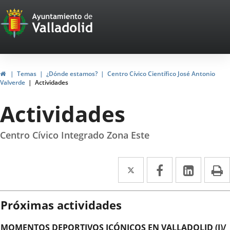
Portal
Saltar al contenido
Web
del
Ayuntamiento
Inicio
Temas
¿Dónde estamos?
Centro Cívico Científico José Antonio
Valverde
Actividades
de
Actividades
Valladolid
Centro Cívico Integrado Zona Este
Twitter
Enlace
Facebook
Enlace
Linke
Enlace
I
a
a
a
una
una
una
Próximas actividades
aplicación
aplicación
aplica
MOMENTOS DEPORTIVOS ICÓNICOS EN VALLADOLID (I)/