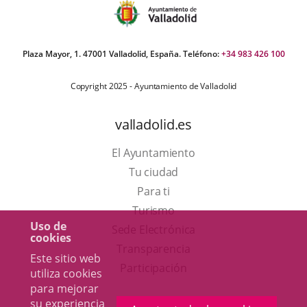
Plaza Mayor, 1. 47001 Valladolid, España. Teléfono:
+34 983 426 100
Copyright 2025 - Ayuntamiento de Valladolid
valladolid.es
El Ayuntamiento
Tu ciudad
Para ti
Este
Turismo
Uso de
enlace
Enlace
Sede Electrónica
cookies
se
a
Transparencia
Este sitio web
abrirá
una
Participación
utiliza cookies
en
aplicación
para mejorar
su experiencia
una
externa.