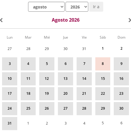
Mes
Año
Ir a
Agosto 2026
Calendario
Lun
Mar
Mié
Jue
Vie
Sáb
Dom
de
Actividades
1
2
27
28
29
30
31
correspondiente
a
agosto
3
4
5
6
7
8
9
2026
10
11
12
13
14
15
16
17
18
19
20
21
22
23
24
25
26
27
28
29
30
5
6
31
1
2
3
4