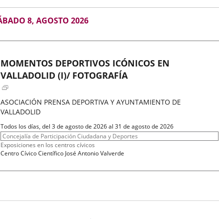
GOSTO
ÁBADO 8, AGOSTO 2026
026
MOMENTOS DEPORTIVOS ICÓNICOS EN
VALLADOLID (I)/ FOTOGRAFÍA
ASOCIACIÓN PRENSA DEPORTIVA Y AYUNTAMIENTO DE
VALLADOLID
Fechas
Todos los días, del 3 de agosto de 2026 al 31 de agosto de 2026
del
Organizador
Concejalía de Participación Ciudadana y Deportes
evento
de
Programa
Exposiciones en los centros cívicos
actividad
Espacio
Centro Cívico Científico José Antonio Valverde