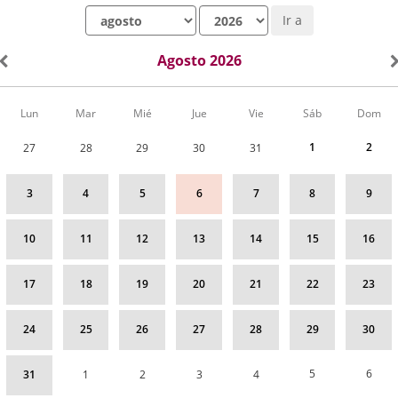
Mes
Año
Ir a
Agosto 2026
Calendario
Lun
Mar
Mié
Jue
Vie
Sáb
Dom
de
Actividades
1
2
27
28
29
30
31
correspondiente
a
agosto
3
4
5
6
7
8
9
2026
10
11
12
13
14
15
16
17
18
19
20
21
22
23
24
25
26
27
28
29
30
5
6
31
1
2
3
4