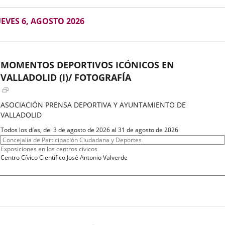
GOSTO
UEVES 6, AGOSTO 2026
026
MOMENTOS DEPORTIVOS ICÓNICOS EN
VALLADOLID (I)/ FOTOGRAFÍA
ASOCIACIÓN PRENSA DEPORTIVA Y AYUNTAMIENTO DE
VALLADOLID
Fechas
Todos los días, del 3 de agosto de 2026 al 31 de agosto de 2026
del
Organizador
Concejalía de Participación Ciudadana y Deportes
evento
de
Programa
Exposiciones en los centros cívicos
actividad
Espacio
Centro Cívico Científico José Antonio Valverde