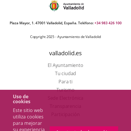
Plaza Mayor, 1. 47001 Valladolid, España. Teléfono:
+34 983 426 100
Copyright 2025 - Ayuntamiento de Valladolid
valladolid.es
El Ayuntamiento
Tu ciudad
Para ti
Este
Turismo
Uso de
enlace
Enlace
Sede Electrónica
cookies
se
a
Transparencia
Este sitio web
abrirá
una
Participación
utiliza cookies
en
aplicación
para mejorar
su experiencia
una
externa.