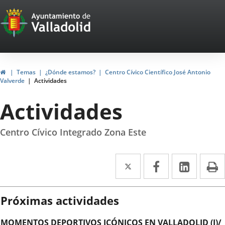
Portal
Saltar al contenido
Web
del
Ayuntamiento
Inicio
Temas
¿Dónde estamos?
Centro Cívico Científico José Antonio
Valverde
Actividades
de
Actividades
Valladolid
Centro Cívico Integrado Zona Este
Twitter
Enlace
Facebook
Enlace
Linke
Enlace
I
a
a
a
una
una
una
Próximas actividades
aplicación
aplicación
aplica
MOMENTOS DEPORTIVOS ICÓNICOS EN VALLADOLID (I)/