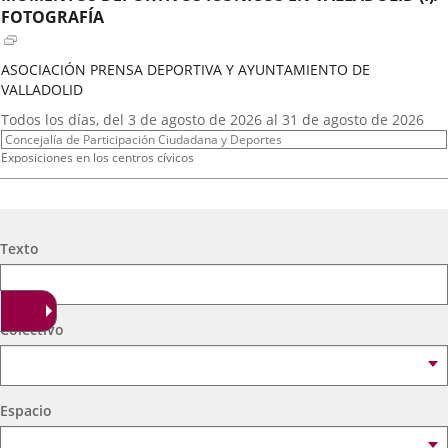
externa.
externa.
extern
FOTOGRAFÍA
ASOCIACIÓN PRENSA DEPORTIVA Y AYUNTAMIENTO DE
VALLADOLID
Fechas
Todos los días, del 3 de agosto de 2026 al 31 de agosto de 2026
del
Organizador
Concejalía de Participación Ciudadana y Deportes
evento
de
Programa
Exposiciones en los centros cívicos
actividad
Espacio
Centro Cívico Científico José Antonio Valverde
A.T. VIRGEN DE LOS AGUADORES
Búsqueda
Texto
Fechas
2026
16
septiembre
19:00 - 20:15
del
Organizador
Concejalía de Participación Ciudadana y Deportes
evento
de
Programa
Muestras de Teatro Vecinal, Cultura Tradicional y Actividades Culturales y de
Colectivo
actividad
Ocio Infantil 2026
Espacio
Centro Cívico Científico José Antonio Valverde
Espacio
A. DE MEXICANOS EN CYL(Ballet Folklorico BFB)