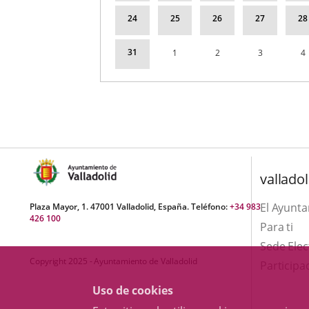
24
25
26
27
28
31
1
2
3
4
valladol
El Ayunt
Plaza Mayor, 1. 47001 Valladolid, España. Teléfono:
+34 983
426 100
Para ti
Sede Elec
Copyright 2025 - Ayuntamiento de Valladolid
Participa
Uso de cookies