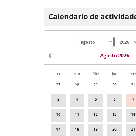
Calendario de actividad
Mes
Año
Agosto 2026
Calendario
Lun
Mar
Mié
Jue
Vie
de
Actividades
27
28
29
30
31
correspondiente
a
agosto
3
4
5
6
7
2026
10
11
12
13
14
17
18
19
20
21