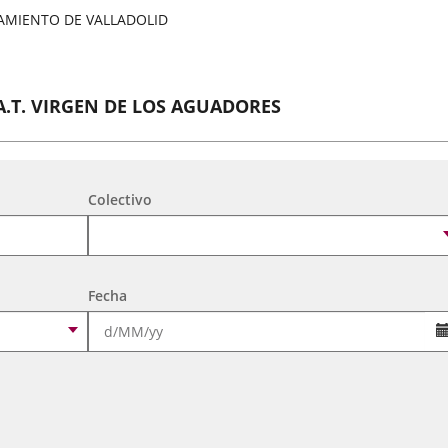
AMIENTO DE VALLADOLID
A.T. VIRGEN DE LOS AGUADORES
tividades Culturales y de Ocio Infantil 2026
Colectivo
A. DE MEXICANOS EN CYL(Ballet Folklorico BFB)
tividades Culturales y de Ocio Infantil 2026
Fecha
CORO FEMENINO LYRA
tividades Culturales y de Ocio Infantil 2026