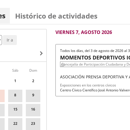
es
Histórico de actividades
AGOSTO
VIERNES 7, AGOSTO 2026
2026
Ir a
Todos los días, del 3 de agosto de 2026 al
MOMENTOS DEPORTIVOS IC
FOTOGRAFÍA
Concejalía de Participación Ciudadana y D
Sáb
Dom
ASOCIACIÓN PRENSA DEPORTIVA Y
1
2
Fechas
Organizador
Programa
Exposiciones en los centros cívicos
del
de
Espacio
Centro Cívico Científico José Antonio Valve
evento
actividad
8
9
15
16
22
23