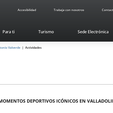
Accesibilidad
Trabaja con nosotros
Contac
Este
En
Para ti
Turismo
Sede Electrónica
enlace
a
se
u
ntonio Valverde
Actividades
abrirá
ap
en
ex
una
ventana
nueva.
MOMENTOS DEPORTIVOS ICÓNICOS EN VALLADOLID 