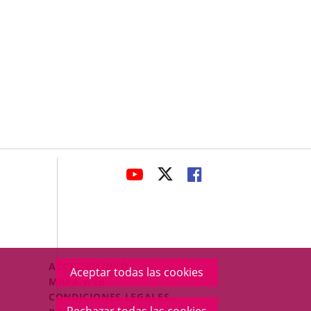
avaHeaderSocial
ENLACE
ENLACE
ENLACE
A
A
A
UNA
UNA
UNA
APLICACIÓN
APLICACIÓN
APLICACIÓN
EXTERNA.
EXTERNA.
EXTERNA.
Menú
ACCESIBILIDAD
Aceptar todas las cookies
Legal
MAPA WEB
Footer
CONDICIONES LEGALES