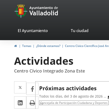
Portal
Saltar al contenido
avaTop
Web
del
Ayuntamiento
valladolid.es
El Ayuntamiento
Tu ciudad
de
Inicio
Temas
¿Dónde estamos?
Centro Cívico Científico José A
Valladolid
Actividades
Centro Cívico Integrado Zona Este
Twitter
Enlace
Facebook
Enlace
Próximas actividades
a
a
Todos los días, del 3 de agosto de 2026 al
LinkedIn
Enlace
Imprimir
una
31 de agosto de 2026
una
Concejalía de Participación Ciudadana y Deportes
a