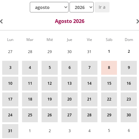
Mes
Año
Ir a
Agosto 2026
Calendario
Lun
Mar
Mié
Jue
Vie
Sáb
Dom
de
Actividades
1
2
27
28
29
30
31
correspondiente
a
agosto
3
4
5
6
7
8
9
2026
10
11
12
13
14
15
16
17
18
19
20
21
22
23
24
25
26
27
28
29
30
5
6
31
1
2
3
4