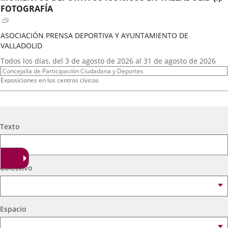
externa.
externa.
extern
FOTOGRAFÍA
ASOCIACIÓN PRENSA DEPORTIVA Y AYUNTAMIENTO DE
VALLADOLID
Fechas
Todos los días, del 3 de agosto de 2026 al 31 de agosto de 2026
del
Organizador
Concejalía de Participación Ciudadana y Deportes
evento
de
Programa
Exposiciones en los centros cívicos
actividad
Espacio
Centro Cívico Científico José Antonio Valverde
A.T. VIRGEN DE LOS AGUADORES
Búsqueda
Texto
Fechas
2026
16
septiembre
19:00 - 20:15
del
Organizador
Concejalía de Participación Ciudadana y Deportes
evento
de
Programa
Muestras de Teatro Vecinal, Cultura Tradicional y Actividades Culturales y de
Colectivo
actividad
Ocio Infantil 2026
Espacio
Centro Cívico Científico José Antonio Valverde
Espacio
A. DE MEXICANOS EN CYL(Ballet Folklorico BFB)