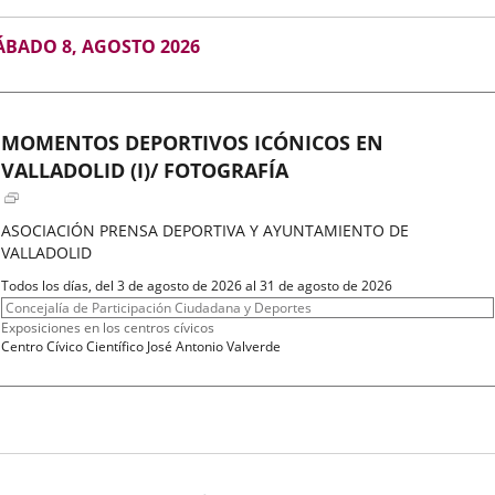
GOSTO
ÁBADO 8, AGOSTO 2026
026
MOMENTOS DEPORTIVOS ICÓNICOS EN
VALLADOLID (I)/ FOTOGRAFÍA
ASOCIACIÓN PRENSA DEPORTIVA Y AYUNTAMIENTO DE
VALLADOLID
Fechas
Todos los días, del 3 de agosto de 2026 al 31 de agosto de 2026
del
Organizador
Concejalía de Participación Ciudadana y Deportes
evento
de
Programa
Exposiciones en los centros cívicos
actividad
Espacio
Centro Cívico Científico José Antonio Valverde