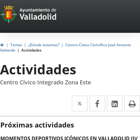
Portal
Saltar al contenido
Web
del
Ayuntamiento
Inicio
Temas
¿Dónde estamos?
Centro Cívico Científico José Antonio
Valverde
Actividades
de
Actividades
Valladolid
Centro Cívico Integrado Zona Este
Twitter
Enlace
Facebook
Enlace
Linke
Enlace
I
a
a
a
una
una
una
Próximas actividades
aplicación
aplicación
aplica
MOMENTOS DEPORTIVOS ICÓNICOS EN VALLADOLID (I)/