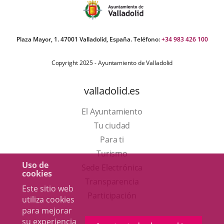
Plaza Mayor, 1. 47001 Valladolid, España. Teléfono:
+34 983 426 100
Copyright 2025 - Ayuntamiento de Valladolid
valladolid.es
El Ayuntamiento
Tu ciudad
Para ti
Este
Turismo
Uso de
enlace
Enlace
Sede Electrónica
cookies
se
a
Transparencia
Este sitio web
abrirá
una
Participación
utiliza cookies
en
aplicación
para mejorar
su experiencia
una
externa.